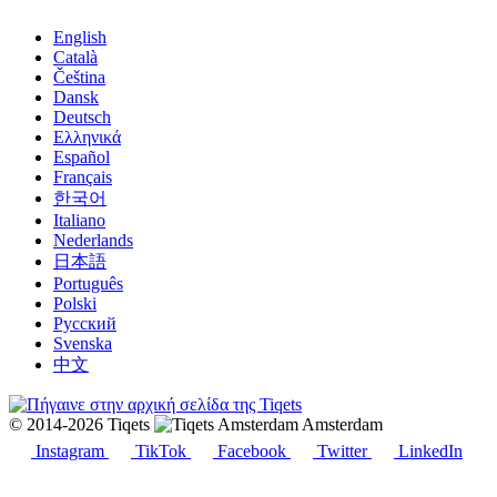
English
Català
Čeština
Dansk
Deutsch
Ελληνικά
Español
Français
한국어
Italiano
Nederlands
日本語
Português
Polski
Русский
Svenska
中文
© 2014-2026 Tiqets
Amsterdam
Instagram
TikTok
Facebook
Twitter
LinkedIn