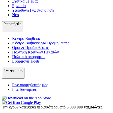
Σχετικά με εμάς
Εργασία
Υπεύθυνη Γνωστοποίηση
Νέα
Υποστήριξη
Κέντρο Βοήθειας
Κέντρο Βοήθειας για Προμηθευτές
Όροι & Προϋποθέσεις
Πολιτική Κριτικών Πελατών
Πολιτική απορρήτου
Εφαρμογή Tiqets
Συνεργασίες
Γίνε προμηθευτής μας
Γίνε Διανομέας
Την έχουν κατεβάσει περισσότεροι από
5.000.000 ταξιδιώτες