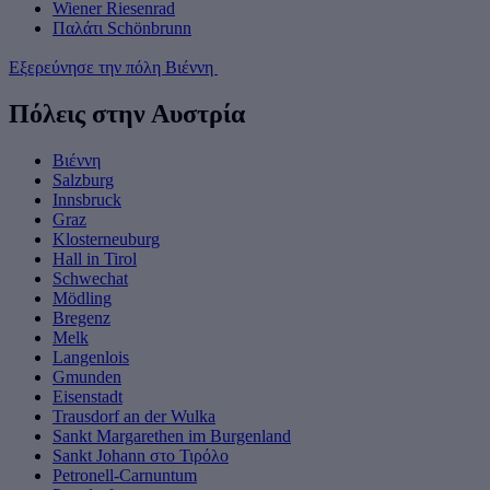
Wiener Riesenrad
Παλάτι Schönbrunn
Εξερεύνησε την πόλη Βιέννη
Πόλεις στην Αυστρία
Βιέννη
Salzburg
Innsbruck
Graz
Klosterneuburg
Hall in Tirol
Schwechat
Mödling
Bregenz
Melk
Langenlois
Gmunden
Eisenstadt
Trausdorf an der Wulka
Sankt Margarethen im Burgenland
Sankt Johann στο Τιρόλο
Petronell-Carnuntum