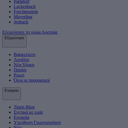
Parndorf
Lackenbach
Forchtenstein
Mayerling
Jenbach
Εξερεύνησε τη χώρα Αυστρία
Εξερεύνησε
Βαρκελώνη
Λονδίνο
Νέα Υόρκη
Παρίσι
Ρώμη
Όλοι οι προορισμοί
Εταιρεία
Tiqets Βlog
Σχετικά με εμάς
Εργασία
Υπεύθυνη Γνωστοποίηση
Νέα