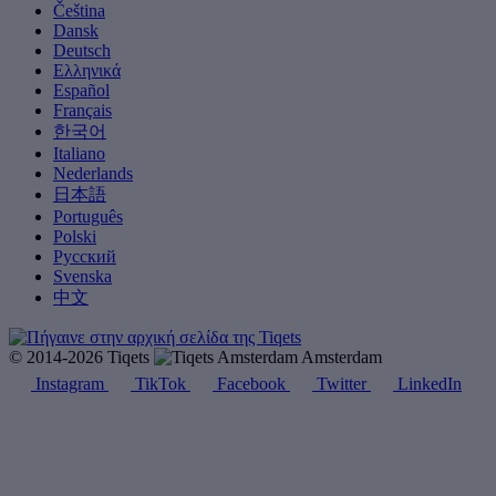
Čeština
Dansk
Deutsch
Ελληνικά
Español
Français
한국어
Italiano
Nederlands
日本語
Português
Polski
Русский
Svenska
中文
© 2014-2026 Tiqets
Amsterdam
Instagram
TikTok
Facebook
Twitter
LinkedIn