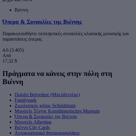
Βιέννη
Όπερα & Συναυλίες της Βιέννης
Παρακολουθήστε εκπληκτικές συναυλίες κλασικής μουσικής και
παραστάσεις όπερας
4,6
(3.465)
Από
17,32 $
Πράγματα να κάνεις στην πόλη στη
Βιέννη
Παλάτι Belvedere (Μπελβεντέρε)
Familypark
Ζωολογικός κήπος Schönbrunn
Μουσείο Τέχνης Kunsthistorisches Museum
Όπερα & Συναυλίες της Βιέννης
Μουσείο Albertina
Βιέννη City Cards
Αυτοκρατορικό θησαυροφυλάκιο