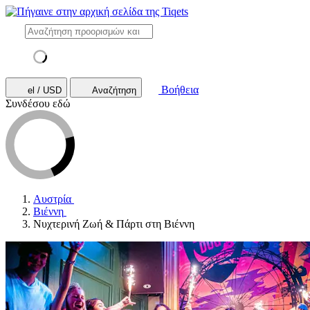
Βοήθεια
el / USD
Αναζήτηση
Συνδέσου εδώ
Αυστρία
Βιέννη
Νυχτερινή Ζωή & Πάρτι στη Βιέννη