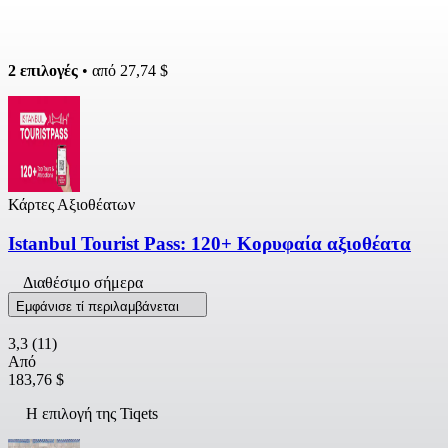
2 επιλογές
• από
27,74 $
Κάρτες Αξιοθέατων
Istanbul Tourist Pass: 120+ Κορυφαία αξιοθέατα
Διαθέσιμο σήμερα
Εμφάνισε τί περιλαμβάνεται
3,3
(11)
Από
183,76 $
Η επιλογή της Tiqets