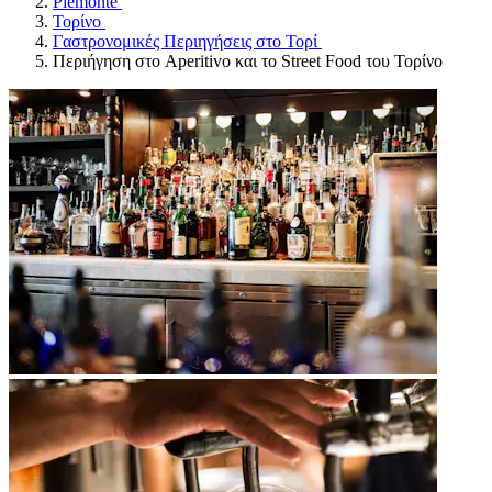
Piemonte
Τορίνο
Γαστρονομικές Περιηγήσεις στο Τορί
Περιήγηση στο Aperitivo και το Street Food του Τορίνο