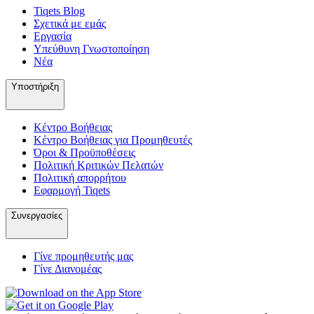
Tiqets Βlog
Σχετικά με εμάς
Εργασία
Υπεύθυνη Γνωστοποίηση
Νέα
Υποστήριξη
Κέντρο Βοήθειας
Κέντρο Βοήθειας για Προμηθευτές
Όροι & Προϋποθέσεις
Πολιτική Κριτικών Πελατών
Πολιτική απορρήτου
Εφαρμογή Tiqets
Συνεργασίες
Γίνε προμηθευτής μας
Γίνε Διανομέας