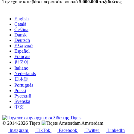
Την έχουν κατεβάσει περισσότεροι από
5.000.000 ταξιδιώτες
English
Català
Čeština
Dansk
Deutsch
Ελληνικά
Español
Français
한국어
Italiano
Nederlands
日本語
Português
Polski
Русский
Svenska
中文
© 2014-2026 Tiqets
Amsterdam
Instagram
TikTok
Facebook
Twitter
LinkedIn