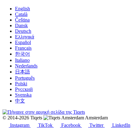
English
Català
Čeština
Dansk
Deutsch
Ελληνικά
Español
Français
한국어
Italiano
Nederlands
日本語
Português
Polski
Русский
Svenska
中文
© 2014-2026 Tiqets
Amsterdam
Instagram
TikTok
Facebook
Twitter
LinkedIn