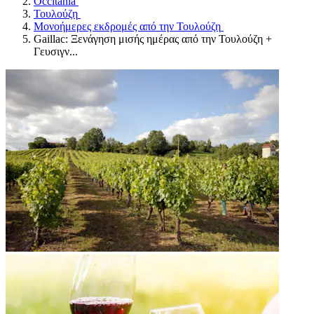
Occitania
Τουλούζη
Μονοήμερες εκδρομές από την Τουλούζη
Gaillac: Ξενάγηση μισής ημέρας από την Τουλούζη +
Γευσιγν...