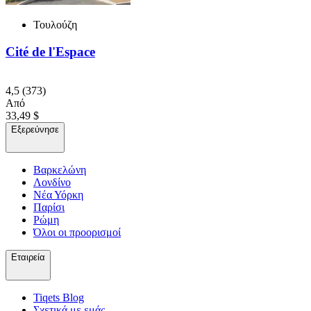
Τουλούζη
Cité de l'Espace
4,5
(373)
Από
33,49 $
Εξερεύνησε
Βαρκελώνη
Λονδίνο
Νέα Υόρκη
Παρίσι
Ρώμη
Όλοι οι προορισμοί
Εταιρεία
Tiqets Βlog
Σχετικά με εμάς