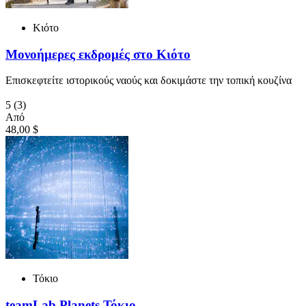
Κιότο
Μονοήμερες εκδρομές στο Κιότο
Επισκεφτείτε ιστορικούς ναούς και δοκιμάστε την τοπική κουζίνα
5
(3)
Από
48,00 $
Τόκιο
teamLab Planets Τόκιο