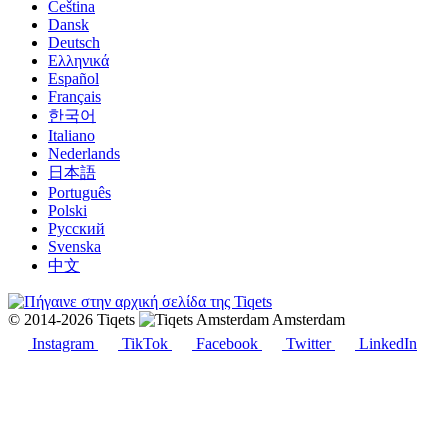
Čeština
Dansk
Deutsch
Ελληνικά
Español
Français
한국어
Italiano
Nederlands
日本語
Português
Polski
Русский
Svenska
中文
© 2014-2026 Tiqets
Amsterdam
Instagram
TikTok
Facebook
Twitter
LinkedIn