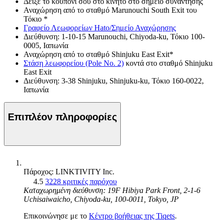
Δείξε το κουπόνι σου στο κινητό στο σημείο συνάντησης
Αναχώρηση από το σταθμό Marunouchi South Exit του
Τόκιο *
Γραφείο Λεωφορείων Hato/Σημείο Αναχώρησης
Διεύθυνση: 1-10-15 Marunouchi, Chiyoda-ku, Τόκιο 100-
0005, Ιαπωνία
Αναχώρηση από το σταθμό Shinjuku East Exit*
Στάση λεωφορείου (Pole No. 2)
κοντά στο σταθμό Shinjuku
East Exit
Διεύθυνση: 3-38 Shinjuku, Shinjuku-ku, Τόκιο 160-0022,
Ιαπωνία
Επιπλέον πληροφορίες
Πάροχος: LINKTIVITY Inc.
4.5
3228 κριτικές παρόχου
Καταχωρημένη διεύθυνση: 19F Hibiya Park Front, 2-1-6
Uchisaiwaicho, Chiyoda-ku, 100-0011, Tokyo, JP
Επικοινώνησε με το
Κέντρο βοήθειας της Tiqets
.