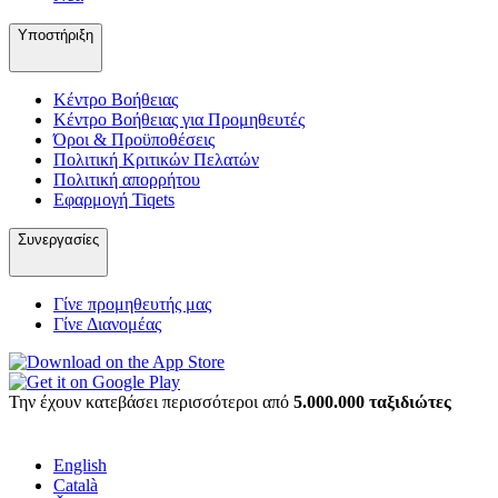
Υποστήριξη
Κέντρο Βοήθειας
Κέντρο Βοήθειας για Προμηθευτές
Όροι & Προϋποθέσεις
Πολιτική Κριτικών Πελατών
Πολιτική απορρήτου
Εφαρμογή Tiqets
Συνεργασίες
Γίνε προμηθευτής μας
Γίνε Διανομέας
Την έχουν κατεβάσει περισσότεροι από
5.000.000 ταξιδιώτες
English
Català