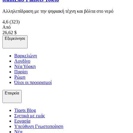
Αλληλεπίδραση με την ψηφιακή τέχνη και βόλτα στο νερό
4,6
(323)
Από
26,62 $
Εξερεύνησε
Βαρκελώνη
Λονδίνο
Νέα Υόρκη
Παρίσι
Ρώμη
Όλοι οι προορισμοί
Εταιρεία
Tiqets Βlog
Σχετικά με εμάς
Εργασία
Υπεύθυνη Γνωστοποίηση
Νέα