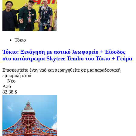
Τόκιο
Τόκιο: Ξενάγηση με αστικό λεωφορείο + Είσοδος
στο κατάστρωμα Skytree Tembo του Τόκιο + Γεύμα
Επισκεφτείτε έναν ναό και περιηγηθείτε σε μια παραδοσιακή
εμπορική στοά
Νέο
Από
82,38 $