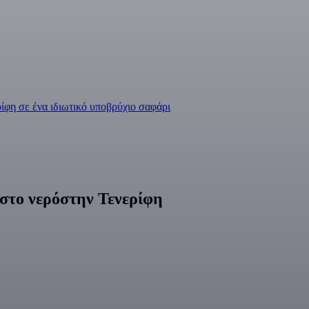
ίφη σε ένα ιδιωτικό υποβρύχιο σαφάρι
στο νερόστην Τενερίφη