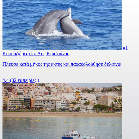
#1
Κρουαζιέρες στο Λος Κριστιάνος
Πλεύσε κατά μήκος της ακτής και παρακολούθησε δελφίνια
4,4
(32 εμπειρίες )