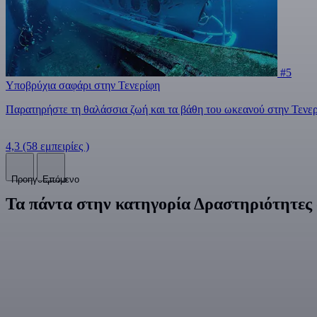
#5
Υποβρύχια σαφάρι στην Τενερίφη
Παρατηρήστε τη θαλάσσια ζωή και τα βάθη του ωκεανού στην Τενερ
4,3
(58 εμπειρίες )
Προηγούμενο
Επόμενο
Τα πάντα στην κατηγορία Δραστηριότητες 