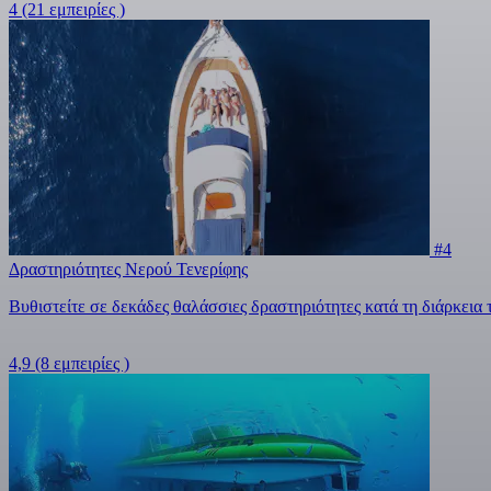
4
(21 εμπειρίες )
#4
Δραστηριότητες Νερού Τενερίφης
Βυθιστείτε σε δεκάδες θαλάσσιες δραστηριότητες κατά τη διάρκεια
4,9
(8 εμπειρίες )