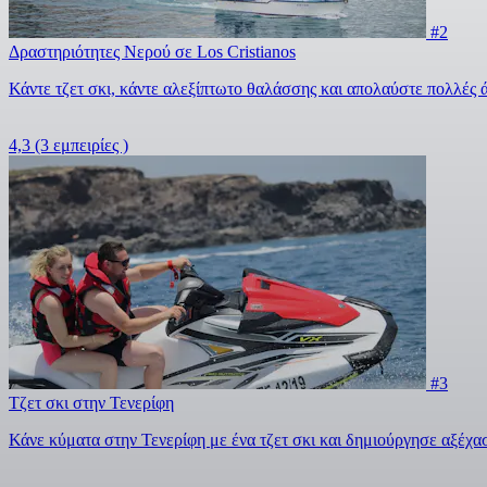
#2
Δραστηριότητες Νερού σε Los Cristianos
Κάντε τζετ σκι, κάντε αλεξίπτωτο θαλάσσης και απολαύστε πολλές 
4,3
(3 εμπειρίες )
#3
Τζετ σκι στην Τενερίφη
Κάνε κύματα στην Τενερίφη με ένα τζετ σκι και δημιούργησε αξέχα