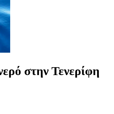
νερό στην Τενερίφη