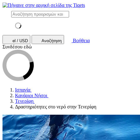
Βοήθεια
el / USD
Αναζήτηση
Συνδέσου εδώ
Ισπανία
Κανάριοι Νήσοι
Τενερίφη
Δραστηριότητες στο νερό στην Τενερίφη