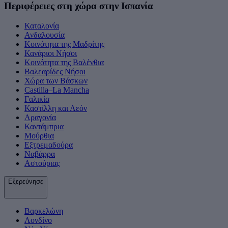
Περιφέρειες στη χώρα στην Ισπανία
Καταλονία
Ανδαλουσία
Κοινότητα της Μαδρίτης
Κανάριοι Νήσοι
Κοινότητα της Βαλένθια
Βαλεαρίδες Νήσοι
Χώρα των Βάσκων
Castilla–La Mancha
Γαλικία
Καστίλλη και Λεόν
Αραγονία
Καντάμπρια
Μούρθια
Εξτρεμαδούρα
Ναβάρρα
Αστούριας
Εξερεύνησε
Βαρκελώνη
Λονδίνο