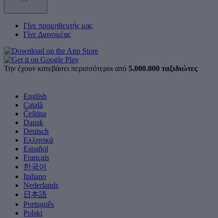
Γίνε προμηθευτής μας
Γίνε Διανομέας
Την έχουν κατεβάσει περισσότεροι από
5.000.000 ταξιδιώτες
English
Català
Čeština
Dansk
Deutsch
Ελληνικά
Español
Français
한국어
Italiano
Nederlands
日本語
Português
Polski