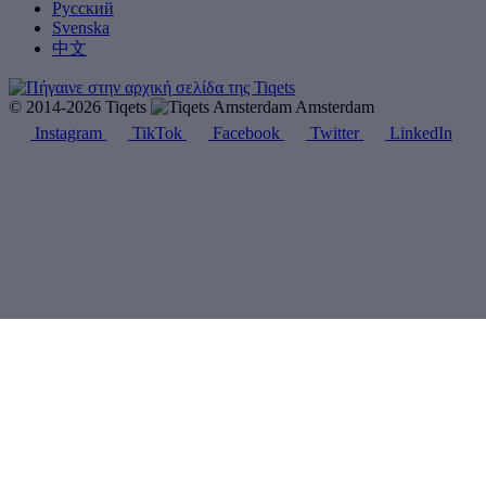
Русский
Svenska
中文
© 2014-2026 Tiqets
Amsterdam
Instagram
TikTok
Facebook
Twitter
LinkedIn