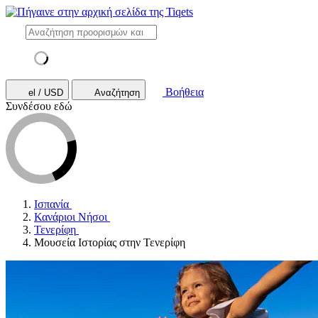
Βοήθεια
el / USD
Αναζήτηση
Συνδέσου εδώ
Ισπανία
Κανάριοι Νήσοι
Τενερίφη
Μουσεία Ιστορίας στην Τενερίφη