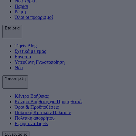
Νέα Υόρκη
Παρίσι
Ρώμη
Όλοι οι προορισμοί
Εταιρεία
Tiqets Βlog
Σχετικά με εμάς
Εργασία
Υπεύθυνη Γνωστοποίηση
Νέα
Υποστήριξη
Κέντρο Βοήθειας
Κέντρο Βοήθειας για Προμηθευτές
Όροι & Προϋποθέσεις
Πολιτική Κριτικών Πελατών
Πολιτική απορρήτου
Εφαρμογή Tiqets
Συνεργασίες