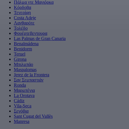
Πάλμα ντε Μαγιόρκα
Κόρδοβα
Τενερίφη
Costa Adeje
Λανθαρότε
Τολέδο
Φουέρτεβεντουρα
Las Palmas de Gran Canaria
Benalmádena
Benidorm
Teruel
Girona
Μπιλμπάο
Maspalomas
Jerez de la Frontera
Σαν Σεμπαστιάν
Ronda
Μαρμπέγια
La Orotava
Cádiz
Vila-Seca
Σεγόβια
Sant Cugat del Vallès
Manresa