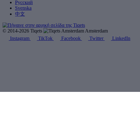
Русский
Svenska
中文
© 2014-2026 Tiqets
Amsterdam
Instagram
TikTok
Facebook
Twitter
LinkedIn