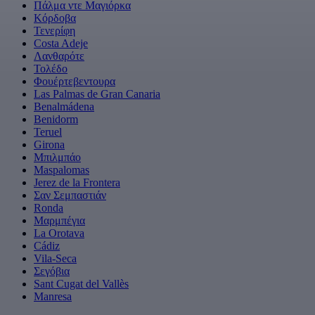
Πάλμα ντε Μαγιόρκα
Κόρδοβα
Τενερίφη
Costa Adeje
Λανθαρότε
Τολέδο
Φουέρτεβεντουρα
Las Palmas de Gran Canaria
Benalmádena
Benidorm
Teruel
Girona
Μπιλμπάο
Maspalomas
Jerez de la Frontera
Σαν Σεμπαστιάν
Ronda
Μαρμπέγια
La Orotava
Cádiz
Vila-Seca
Σεγόβια
Sant Cugat del Vallès
Manresa