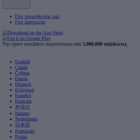
Γίνε προμηθευτής μας
Γίνε Διανομέας
Την έχουν κατεβάσει περισσότεροι από
5.000.000 ταξιδιώτες
English
Català
Čeština
Dansk
Deutsch
Ελληνικά
Español
Français
한국어
Italiano
Nederlands
日本語
Português
Polski