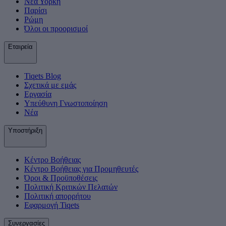
Νέα Υόρκη
Παρίσι
Ρώμη
Όλοι οι προορισμοί
Εταιρεία
Tiqets Βlog
Σχετικά με εμάς
Εργασία
Υπεύθυνη Γνωστοποίηση
Νέα
Υποστήριξη
Κέντρο Βοήθειας
Κέντρο Βοήθειας για Προμηθευτές
Όροι & Προϋποθέσεις
Πολιτική Κριτικών Πελατών
Πολιτική απορρήτου
Εφαρμογή Tiqets
Συνεργασίες