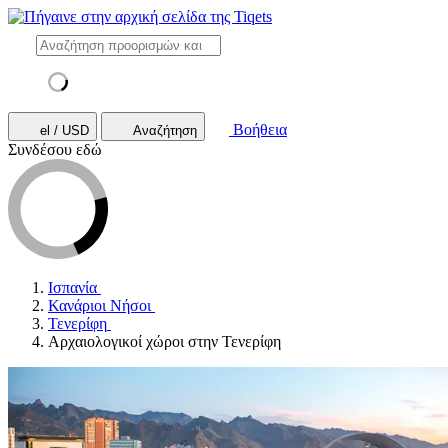
Βοήθεια
el / USD
Αναζήτηση
Συνδέσου εδώ
Ισπανία
Κανάριοι Νήσοι
Τενερίφη
Αρχαιολογικοί χώροι στην Τενερίφη