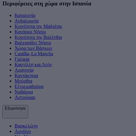
Περιφέρειες στη χώρα στην Ισπανία
Καταλονία
Ανδαλουσία
Κοινότητα της Μαδρίτης
Κανάριοι Νήσοι
Κοινότητα της Βαλένθια
Βαλεαρίδες Νήσοι
Χώρα των Βάσκων
Castilla–La Mancha
Γαλικία
Καστίλλη και Λεόν
Αραγονία
Καντάμπρια
Μούρθια
Εξτρεμαδούρα
Ναβάρρα
Αστούριας
Εξερεύνησε
Βαρκελώνη
Λονδίνο