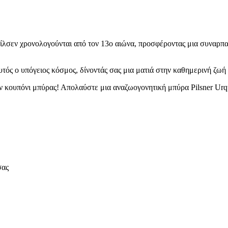
 Πίλσεν χρονολογούνται από τον 13ο αιώνα, προσφέροντας μια συναρ
τός ο υπόγειος κόσμος, δίνοντάς σας μια ματιά στην καθημερινή ζω
ν κουπόνι μπύρας! Απολαύστε μια αναζωογονητική μπύρα Pilsner Urquel
σας