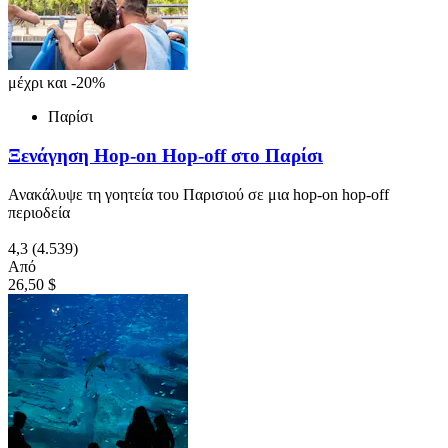
μέχρι και -20%
Παρίσι
Ξενάγηση Hop-on Hop-off στο Παρίσι
Ανακάλυψε τη γοητεία του Παρισιού σε μια hop-on hop-off
περιοδεία
4,3
(4.539)
Από
26,50 $