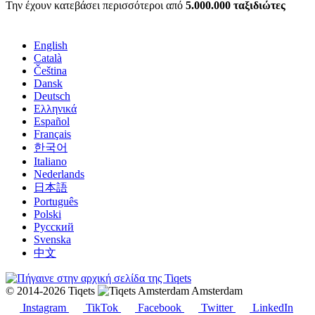
Την έχουν κατεβάσει περισσότεροι από
5.000.000 ταξιδιώτες
English
Català
Čeština
Dansk
Deutsch
Ελληνικά
Español
Français
한국어
Italiano
Nederlands
日本語
Português
Polski
Русский
Svenska
中文
© 2014-2026 Tiqets
Amsterdam
Instagram
TikTok
Facebook
Twitter
LinkedIn