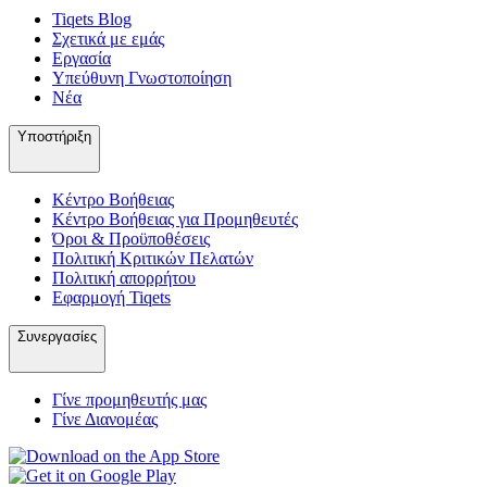
Tiqets Βlog
Σχετικά με εμάς
Εργασία
Υπεύθυνη Γνωστοποίηση
Νέα
Υποστήριξη
Κέντρο Βοήθειας
Κέντρο Βοήθειας για Προμηθευτές
Όροι & Προϋποθέσεις
Πολιτική Κριτικών Πελατών
Πολιτική απορρήτου
Εφαρμογή Tiqets
Συνεργασίες
Γίνε προμηθευτής μας
Γίνε Διανομέας