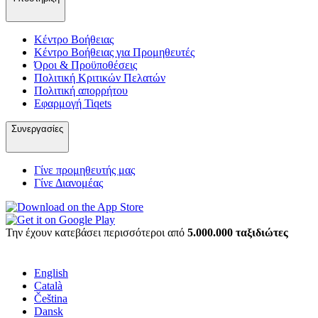
Κέντρο Βοήθειας
Κέντρο Βοήθειας για Προμηθευτές
Όροι & Προϋποθέσεις
Πολιτική Κριτικών Πελατών
Πολιτική απορρήτου
Εφαρμογή Tiqets
Συνεργασίες
Γίνε προμηθευτής μας
Γίνε Διανομέας
Την έχουν κατεβάσει περισσότεροι από
5.000.000 ταξιδιώτες
English
Català
Čeština
Dansk