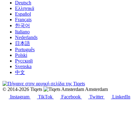
Deutsch
Ελληνικά
Español
Français
한국어
Italiano
Nederlands
日本語
Português
Polski
Русский
Svenska
中文
© 2014-2026 Tiqets
Amsterdam
Instagram
TikTok
Facebook
Twitter
LinkedIn