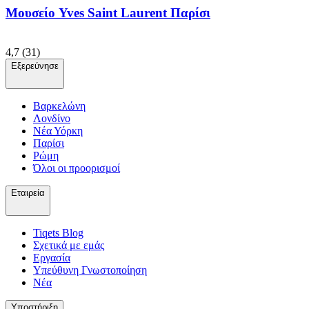
Μουσείο Yves Saint Laurent Παρίσι
4,7
(31)
Εξερεύνησε
Βαρκελώνη
Λονδίνο
Νέα Υόρκη
Παρίσι
Ρώμη
Όλοι οι προορισμοί
Εταιρεία
Tiqets Βlog
Σχετικά με εμάς
Εργασία
Υπεύθυνη Γνωστοποίηση
Νέα
Υποστήριξη