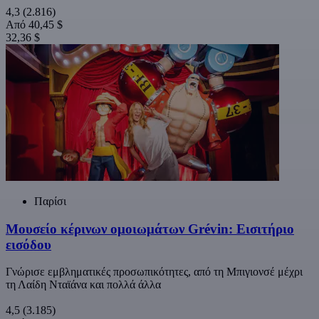
4,3
(2.816)
Από
40,45 $
32,36 $
Παρίσι
Μουσείο κέρινων ομοιωμάτων Grévin: Εισιτήριο
εισόδου
Γνώρισε εμβληματικές προσωπικότητες, από τη Μπιγιονσέ μέχρι
τη Λαίδη Νταϊάνα και πολλά άλλα
4,5
(3.185)