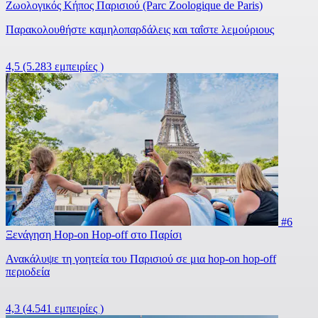
Ζωολογικός Κήπος Παρισιού (Parc Zoologique de Paris)
Παρακολουθήστε καμηλοπαρδάλεις και ταΐστε λεμούριους
4,5
(5.283 εμπειρίες )
#6
Ξενάγηση Hop-on Hop-off στο Παρίσι
Ανακάλυψε τη γοητεία του Παρισιού σε μια hop-on hop-off
περιοδεία
4,3
(4.541 εμπειρίες )