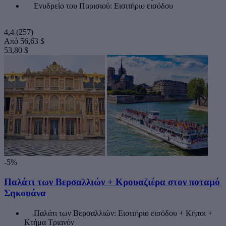
Ενυδρείο του Παρισιού: Εισιτήριο εισόδου
4,4
(257)
Από
56,63 $
53,80 $
-5%
Παλάτι των Βερσαλλιών + Κρουαζιέρα στον ποταμό
Σηκουάνα
Παλάτι των Βερσαλλιών: Εισιτήριο εισόδου + Κήποι +
Κτήμα Τριανόν