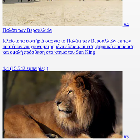
#4
Παλάτι των Βερσαλλιών
Κλείστε τα εισιτήριά σας για το Παλάτι των Βερσαλλιών εκ των
προτέρων για χρονομετρημένη είσοδο, άμεση ψηφιακή παράδοση
και ομαλή πρόσβαση στο κτήμα του Sun King
4,4
(15.542 εμπειρίες )
#5