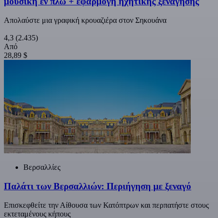
μουσική εν πλω + εφαρμογή ηχητικής ξενάγησης
Απολαύστε μια γραφική κρουαζιέρα στον Σηκουάνα
4,3
(2.435)
Από
28,89 $
Βερσαλλίες
Παλάτι των Βερσαλλιών: Περιήγηση με ξεναγό
Επισκεφθείτε την Αίθουσα των Κατόπτρων και περπατήστε στους
εκτεταμένους κήπους