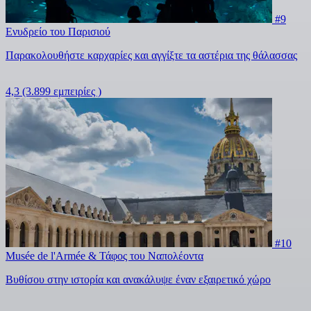
#9
Ενυδρείο του Παρισιού
Παρακολουθήστε καρχαρίες και αγγίξτε τα αστέρια της θάλασσας
4,3
(3.899 εμπειρίες )
#10
Musée de l'Armée & Τάφος του Ναπολέοντα
Βυθίσου στην ιστορία και ανακάλυψε έναν εξαιρετικό χώρο