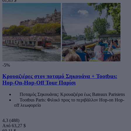
61,83 $
-5%
Κρουαζιέρες στον ποταμό Σηκουάνα + Tootbus:
Hop-On-Hop-Off Tour Παρίσι
Ποταμός Σηκουάνας: Κρουαζιέρα έως Bateaux Parisiens
Tootbus Paris: Φιλικό προς το περιβάλλον Hop-on Hop-
off λεωφορείο
4,3
(488)
Από
63,27 $
60,11 $