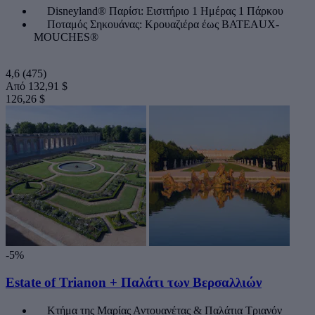
Disneyland® Παρίσι: Εισιτήριο 1 Ημέρας 1 Πάρκου
Ποταμός Σηκουάνας: Κρουαζιέρα έως BATEAUX-
MOUCHES®
4,6
(475)
Από
132,91 $
126,26 $
-5%
Estate of Trianon + Παλάτι των Βερσαλλιών
Κτήμα της Μαρίας Αντουανέτας & Παλάτια Τριανόν