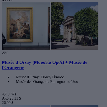
-5%
Musée d'Orsay (Moυσείο Ορσέ) + Musée de
l'Orangerie
Musée d'Orsay: Eιδική Είσοδος
Musée de l'Orangerie: Εισιτήριο εισόδου
4,7
(187)
Από
28,31 $
26,90 $