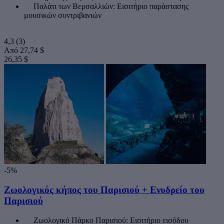
Παλάτι των Βερσαλλιών: Εισιτήριο παράστασης
μουσικών συντριβανιών
4,3
(3)
Από
27,74 $
26,35 $
-5%
Ζωολογικός κήπος του Παρισιού + Ενυδρείο του
Παρισιού
Ζωολογικό Πάρκο Παρισιού: Εισιτήριο εισόδου