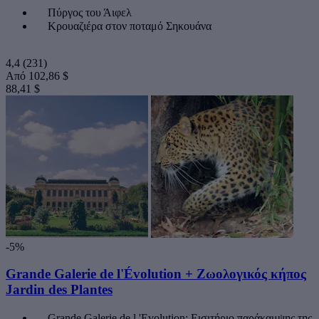
Πύργος του Άιφελ
Κρουαζιέρα στον ποταμό Σηκουάνα
4,4
(231)
Από
102,86 $
88,41 $
-5%
Grande Galerie de l'Évolution + Ζωολογικός κήπος
Jardin des Plantes
Grande Galerie de l 'Evolution: Εισιτήριο παράκαμψης της