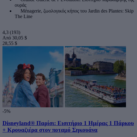
ουράς
Ménagerie, ζωολογικός κήπος του Jardin des Plantes: Skip
The Line
4,3
(193)
Από
30,05 $
28,55 $
-5%
Disneyland® Παρίσι: Εισιτήριο 1 Ημέρας 1 Πάρκου
+ Κρουαζιέρα στον ποταμό Σηκουάνα