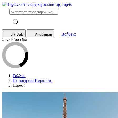
Βοήθεια
el / USD
Αναζήτηση
Συνδέσου εδώ
Γαλλία
Περιοχή του Παρισιού
Παρίσι