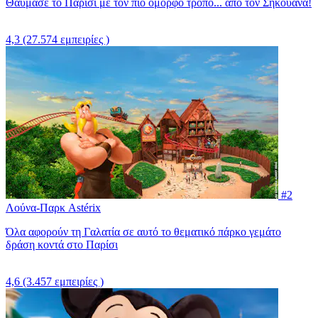
Θαύμασε το Παρίσι με τον πιο όμορφο τρόπο... από τον Σηκουάνα!
4,3
(27.574 εμπειρίες )
#2
Λούνα-Παρκ Astérix
Όλα αφορούν τη Γαλατία σε αυτό το θεματικό πάρκο γεμάτο
δράση κοντά στο Παρίσι
4,6
(3.457 εμπειρίες )