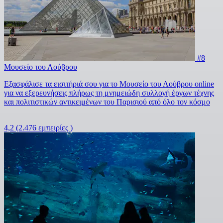
#8
Μουσείο του Λούβρου
Εξασφάλισε τα εισιτήριά σου για το Μουσείο του Λούβρου online
για να εξερευνήσεις πλήρως τη μνημειώδη συλλογή έργων τέχνης
και πολιτιστικών αντικειμένων του Παρισιού από όλο τον κόσμο
4,2
(2.476 εμπειρίες )