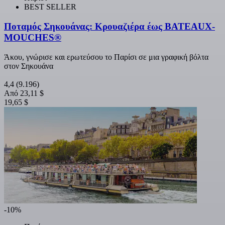
BEST SELLER
Ποταμός Σηκουάνας: Κρουαζιέρα έως BATEAUX-
MOUCHES®
Άκου, γνώρισε και ερωτεύσου το Παρίσι σε μια γραφική βόλτα
στον Σηκουάνα
4,4
(9.196)
Από
23,11 $
19,65 $
-10%