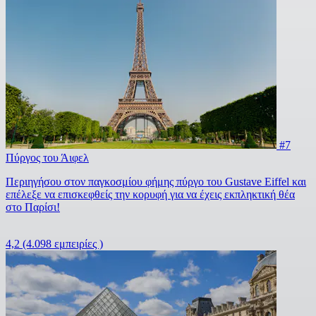
#7
Πύργος του Άιφελ
Περιηγήσου στον παγκοσμίου φήμης πύργο του Gustave Eiffel και
επέλεξε να επισκεφθείς την κορυφή για να έχεις εκπληκτική θέα
στο Παρίσι!
4,2
(4.098 εμπειρίες )