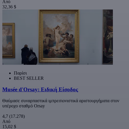
Από
32,36 $
Παρίσι
BEST SELLER
Musée d'Orsay: Eιδική Είσοδος
Θαύμασε συναρπαστικά ιμπρεσιονιστικά αριστουργήματα στον
υπέροχο σταθμό Orsay
4,7
(17.278)
Από
15,02 $