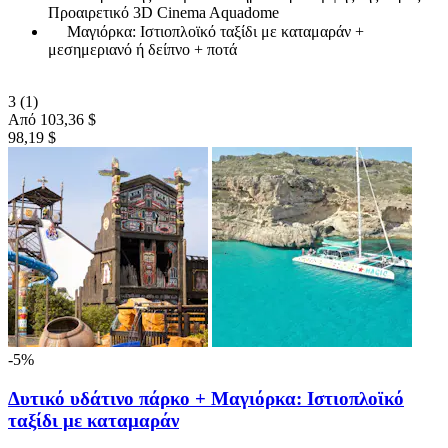
Προαιρετικό 3D Cinema Aquadome
Μαγιόρκα: Ιστιοπλοϊκό ταξίδι με καταμαράν +
μεσημεριανό ή δείπνο + ποτά
3
(1)
Από
103,36 $
98,19 $
-5%
Δυτικό υδάτινο πάρκο + Μαγιόρκα: Ιστιοπλοϊκό
ταξίδι με καταμαράν