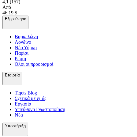
4,1
(157)
Από
46,19 $
Εξερεύνησε
Βαρκελώνη
Λονδίνο
Νέα Υόρκη
Παρίσι
Ρώμη
Όλοι οι προορισμοί
Εταιρεία
Tiqets Βlog
Σχετικά με εμάς
Εργασία
Υπεύθυνη Γνωστοποίηση
Νέα
Υποστήριξη