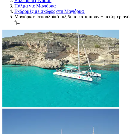
Βαλεαρίδες Νήσοι
Πάλμα ντε Μαγιόρκα
Εκδρομές με σκάφος στη Μαγιόρκα
Μαγιόρκα: Ιστιοπλοϊκό ταξίδι με καταμαράν + μεσημεριανό
ή...