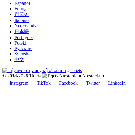
Español
Français
한국어
Italiano
Nederlands
日本語
Português
Polski
Русский
Svenska
中文
© 2014-2026 Tiqets
Amsterdam
Instagram
TikTok
Facebook
Twitter
LinkedIn