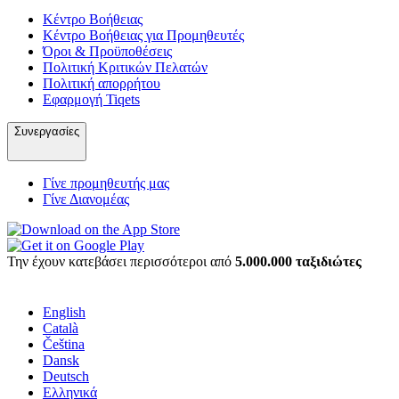
Κέντρο Βοήθειας
Κέντρο Βοήθειας για Προμηθευτές
Όροι & Προϋποθέσεις
Πολιτική Κριτικών Πελατών
Πολιτική απορρήτου
Εφαρμογή Tiqets
Συνεργασίες
Γίνε προμηθευτής μας
Γίνε Διανομέας
Την έχουν κατεβάσει περισσότεροι από
5.000.000 ταξιδιώτες
English
Català
Čeština
Dansk
Deutsch
Ελληνικά