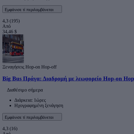
Εμφάνισε τί περιλαμβάνεται
4,3
(195)
Από
34,46 $
Ξεναγήσεις Hop-on Hop-off
Big Bus Πράγα: Διαδρομή με λεωφορείο Hop-on Hop-
Διαθέσιμο σήμερα
Διάρκεια: 1ώρες
Ηχογραφημένη ξενάγηση
Εμφάνισε τί περιλαμβάνεται
4,3
(16)
Από