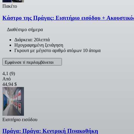
Πακέτο
Κάστρο της Πράγας: Εισιτήριο εισόδου + Ακουστικό
Διαθέσιμο σήμερα
Διάρκεια: 20λεπτά
Ηχογραφημένη ξενάγηση
Γκρουπ με μέγιστο αριθμό ατόμων 10 άτομα
Εμφάνισε τί περιλαμβάνεται
4,1
(9)
Από
44,94 $
Εισιτήριο εισόδου
Πράγα: Πράγα: Κεντρική Πινακοθήκη