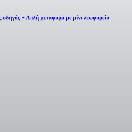
ς οδηγός + Απλή μεταφορά με μίνι λεωφορείο