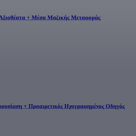
 Αξιοθέατα + Μέσα Μαζικής Μεταφοράς
αρουσίαση + Προαιρετικός Ηχογραφημένος Οδηγός