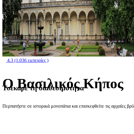
4.3
(1.036 εμπειρίες )
Ο Βασιλικός Κήπος
Τσέκαρε τη διαθεσιμότητα
Περπατήστε σε ιστορικά μονοπάτια και επισκεφθείτε τις αρχαίες βρ