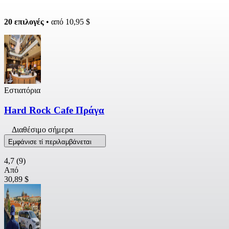
20 επιλογές
• από
10,95 $
Εστιατόρια
Hard Rock Cafe Πράγα
Διαθέσιμο σήμερα
Εμφάνισε τί περιλαμβάνεται
4,7
(9)
Από
30,89 $