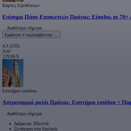
Κάρτες Αξιοθέατων
Επίσημο Πάσο Επισκεπτών Πράγας: Είσοδος σε 70+
Διαθέσιμο σήμερα
Εμφάνισε τί περιλαμβάνεται
4,3
(235)
Από
129,06 $
Εισιτήριο εισόδου
Αστρονομικό ρολόι Πράγας: Εισιτήριο εισόδου + Π
Διαθέσιμο σήμερα
Διάρκεια: 20λεπτά
Ξενάγηση στα Αγγλικά