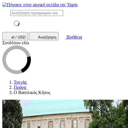
Βοήθεια
el / USD
Αναζήτηση
Συνδέσου εδώ
Τσεχία
Πράγα
Ο Βασιλικός Κήπος