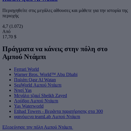
Περιηγηθείτε στις μεγάλες αίθουσες και μάθετε για την ιστορία της
περιοχής
4,7
(1.072)
Από
17,70 $
Πράγματα να κάνεις στην πόλη στο
Αμπού Ντάμπι
Ferrari World
Warner Bros. World™ Abu Dhabi
Παλάτι Qasr Al Watan
SeaWorld Αμπού Ντάμπι
Νησί Yas
Μεγάλο τζαμί Sheikh Zayed
Λούβρο Αμπού Ντάμπι
Yas Waterworld
Etihad Towers - Βεράντα παρατήρησης στα 300
φαινόμενα teamLab Αμπού Ντάμπι
Εξερεύνησε την πόλη Αμπού Ντάμπι