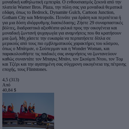
μοναδική καθηλωτική εμπειρία. Ο ενθουσιασμός ξεκινά από την
πλατεία Warner Bros. Plaza, την πύλη σας για μοναδικά θεματικά
εδάφη, όπως το Bedrock, Dynamite Gulch, Cartoon Junction,
Gotham City και Metropolis. Πεινάτε για δράση και περιπέτεια ή
για μια δόση ιδιόρρυθμης διασκέδασης; Ζήστε 29 συναρπαστικές
βόλτες, διαδραστικά αξιοθέατα φιλικά προς την οικογένεια και
μοναδική ζωντανή ψυχαγωγία για αναμνήσεις που θα κρατήσουν
μια ζωή. Μη χάσετε την ευκαιρία να περπατήσετε δίπλα σε
μερικούς από τους πιο εμβληματικούς χαρακτήρες του κόσμου,
όπως ο Μπάτμαν, ο Σούπερμαν και η Wonder Woman, και
παρακολουθήστε τις παιδικές σας αναμνήσεις να ζωντανεύουν
καθώς συναντάτε τον Μπαγκς Μπάνι, τον Σκούμπι Ντου, τον Τομ
και Τζέρι και την αγαπημένη σας σύγχρονη οικογένεια της πέτρινης
εποχής, τους Flintstones.
4,5
(313)
Από
40,84 $