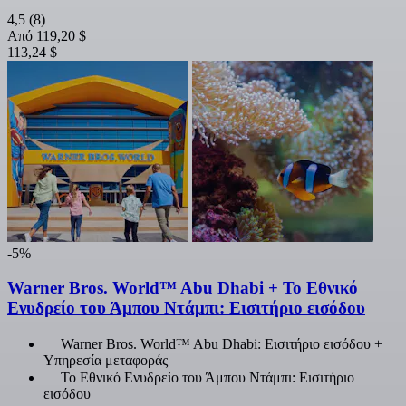
4,5
(8)
Από
119,20 $
113,24 $
-5%
Warner Bros. World™ Abu Dhabi + Το Εθνικό
Ενυδρείο του Άμπου Ντάμπι: Εισιτήριο εισόδου
Warner Bros. World™ Abu Dhabi: Εισιτήριο εισόδου +
Υπηρεσία μεταφοράς
Το Εθνικό Ενυδρείο του Άμπου Ντάμπι: Εισιτήριο
εισόδου