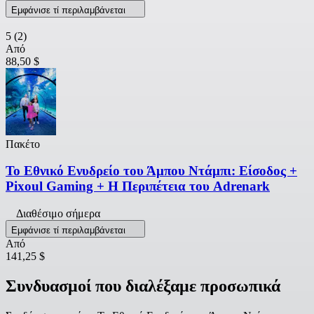
Εμφάνισε τί περιλαμβάνεται
5
(2)
Από
88,50 $
Πακέτο
Το Εθνικό Ενυδρείο του Άμπου Ντάμπι: Είσοδος +
Pixoul Gaming + Η Περιπέτεια του Adrenark
Διαθέσιμο σήμερα
Εμφάνισε τί περιλαμβάνεται
Από
141,25 $
Συνδυασμοί που διαλέξαμε προσωπικά