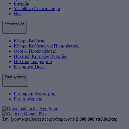
Εργασία
Υπεύθυνη Γνωστοποίηση
Νέα
Υποστήριξη
Κέντρο Βοήθειας
Κέντρο Βοήθειας για Προμηθευτές
Όροι & Προϋποθέσεις
Πολιτική Κριτικών Πελατών
Πολιτική απορρήτου
Εφαρμογή Tiqets
Συνεργασίες
Γίνε προμηθευτής μας
Γίνε Διανομέας
Την έχουν κατεβάσει περισσότεροι από
5.000.000 ταξιδιώτες