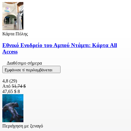
Κάρτα Πόλης
Εθνικό Ενυδρείο του Αμπού Ντάμπι: Κάρτα All
Access
Διαθέσιμο σήμερα
Εμφάνισε τί περιλαμβάνεται
4,8
(29)
Από
51,74 $
47,65 $
8
Περιήγηση με ξεναγό