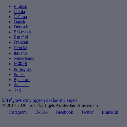
English
Català
Čeština
Dansk
Deutsch
Ελληνικά
Español
Français
한국어
Italiano
Nederlands
日本語
Português
Polski
Русский
Svenska
中文
© 2014-2026 Tiqets
Amsterdam
Instagram
TikTok
Facebook
Twitter
LinkedIn