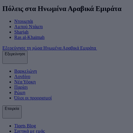
Πόλεις στα Ηνωμένα Αραβικά Εμιράτα
Ντουμπάι
Αμπού Ντάμπι
Sharjah
Ras al-Khaimah
Εξερεύνησε τη χώρα Ηνωμένα Αραβικά Εμιράτα
Εξερεύνησε
Βαρκελώνη
Λονδίνο
Νέα Υόρκη
Παρίσι
Ρώμη
Όλοι οι προορισμοί
Εταιρεία
Tiqets Βlog
Σχετικά με εμάς