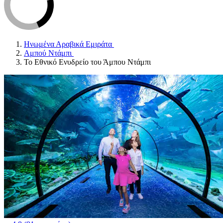
Ηνωμένα Αραβικά Εμιράτα
Αμπού Ντάμπι
Το Εθνικό Ενυδρείο του Άμπου Ντάμπι