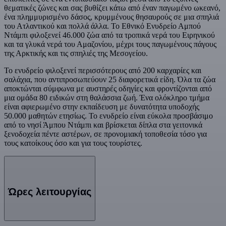
θεματικές ζώνες και σας βυθίζει κάτω από έναν παγωμένο ωκεανό,
ένα πλημμυρισμένο δάσος, κρυμμένους θησαυρούς σε μια σπηλιά
του Ατλαντικού και πολλά άλλα. Το Εθνικό Ενυδρείο Αμπού
Ντάμπι φιλοξενεί 46.000 ζώα από τα τροπικά νερά του Ειρηνικού
και τα γλυκά νερά του Αμαζονίου, μέχρι τους παγωμένους πάγους
της Αρκτικής και τις σπηλιές της Μεσογείου.
Το ενυδρείο φιλοξενεί περισσότερους από 200 καρχαρίες και
σαλάχια, που αντιπροσωπεύουν 25 διαφορετικά είδη. Όλα τα ζώα
αποκτώνται σύμφωνα με αυστηρές οδηγίες και φροντίζονται από
μια ομάδα 80 ειδικών στη θαλάσσια ζωή. Ένα ολόκληρο τμήμα
είναι αφιερωμένο στην εκπαίδευση με δυνατότητα υποδοχής
50.000 μαθητών ετησίως. Το ενυδρείο είναι εύκολα προσβάσιμο
από το νησί Άμπου Ντάμπι και βρίσκεται δίπλα στα γειτονικά
ξενοδοχεία πέντε αστέρων, σε προνομιακή τοποθεσία τόσο για
τους κατοίκους όσο και για τους τουρίστες.
Ώρες λειτουργίας