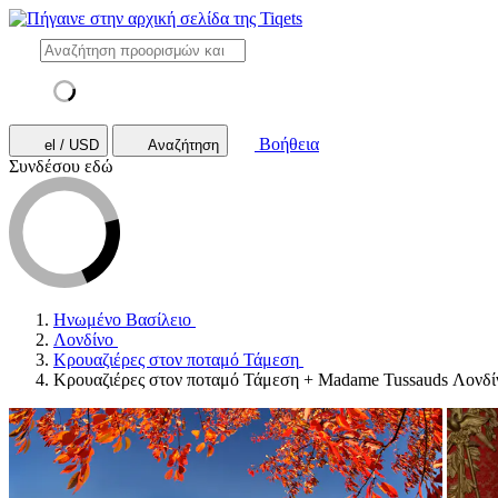
Βοήθεια
el / USD
Αναζήτηση
Συνδέσου εδώ
Ηνωμένο Βασίλειο
Λονδίνο
Κρουαζιέρες στον ποταμό Τάμεση
Κρουαζιέρες στον ποταμό Τάμεση + Madame Tussauds Λονδί