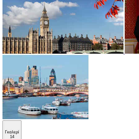
Γκαλερί
14