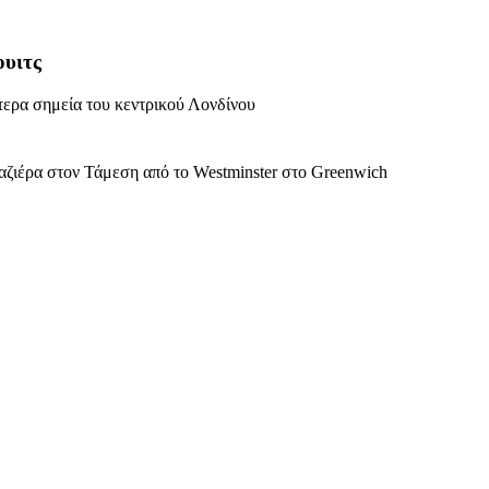
ουιτς
ύτερα σημεία του κεντρικού Λονδίνου
ουαζιέρα στον Τάμεση από το Westminster στο Greenwich