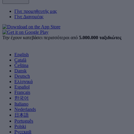
Γίνε προμηθευτής μας
Γίνε Διανομέας
Την έχουν κατεβάσει περισσότεροι από
5.000.000 ταξιδιώτες
English
Català
Čeština
Dansk
Deutsch
Ελληνικά
Español
Français
한국어
Italiano
Nederlands
日本語
Português
Polski
Русский