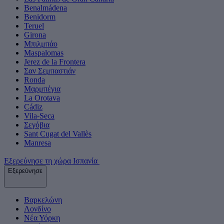
Benalmádena
Benidorm
Teruel
Girona
Μπιλμπάο
Maspalomas
Jerez de la Frontera
Σαν Σεμπαστιάν
Ronda
Μαρμπέγια
La Orotava
Cádiz
Vila-Seca
Σεγόβια
Sant Cugat del Vallès
Manresa
Εξερεύνησε τη χώρα Ισπανία
Εξερεύνησε
Βαρκελώνη
Λονδίνο
Νέα Υόρκη