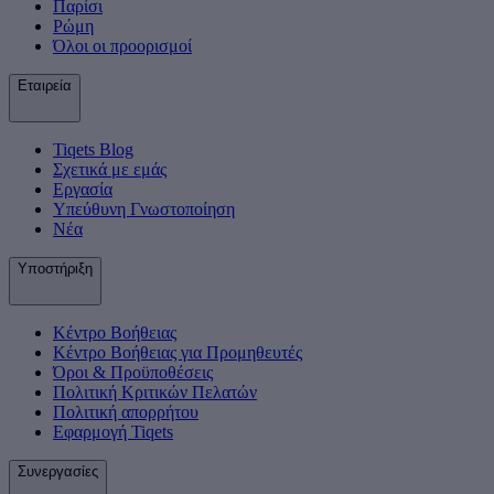
Παρίσι
Ρώμη
Όλοι οι προορισμοί
Εταιρεία
Tiqets Βlog
Σχετικά με εμάς
Εργασία
Υπεύθυνη Γνωστοποίηση
Νέα
Υποστήριξη
Κέντρο Βοήθειας
Κέντρο Βοήθειας για Προμηθευτές
Όροι & Προϋποθέσεις
Πολιτική Κριτικών Πελατών
Πολιτική απορρήτου
Εφαρμογή Tiqets
Συνεργασίες