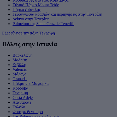
Κρουαζιέρες στο Λος Κριστιάνος
Εθνικό Πάρκο Mount Teide
Πάρκο ζούγκλας
Γευσιγνωσία κρασιών και περιηγήσεις στην Τενερίφη
Δείπνο στην Τενερίφη
Palmetum της Santa Cruz de Tenerife
Εξερεύνησε την πόλη Τενερίφη
Πόλεις στην Ισπανία
Βαρκελώνη
Μαδρίτη
Σεβίλλη
València
Μάλαγα
Granada
Πάλμα ντε Μαγιόρκα
Κόρδοβα
Τενερίφη
Costa Adeje
Λανθαρότε
Τολέδο
Φουέρτεβεντουρα
Las Palmas de Gran Canaria