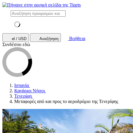
Βοήθεια
el / USD
Αναζήτηση
Συνδέσου εδώ
Ισπανία
Κανάριοι Νήσοι
Τενερίφη
Μεταφορές από και προς το αεροδρόμιο της Τενερίφης