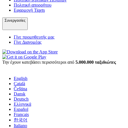
Πολιτική απορρήτου
Εφαρμογή Tiqets
Συνεργασίες
Γίνε προμηθευτής μας
Γίνε Διανομέας
Την έχουν κατεβάσει περισσότεροι από
5.000.000 ταξιδιώτες
English
Català
Čeština
Dansk
Deutsch
Ελληνικά
Español
Français
한국어
Italiano