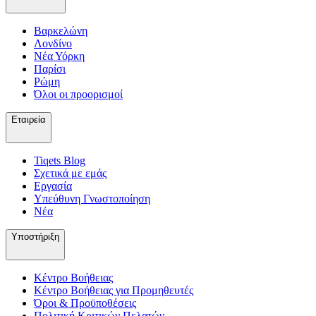
Βαρκελώνη
Λονδίνο
Νέα Υόρκη
Παρίσι
Ρώμη
Όλοι οι προορισμοί
Εταιρεία
Tiqets Βlog
Σχετικά με εμάς
Εργασία
Υπεύθυνη Γνωστοποίηση
Νέα
Υποστήριξη
Κέντρο Βοήθειας
Κέντρο Βοήθειας για Προμηθευτές
Όροι & Προϋποθέσεις
Πολιτική Κριτικών Πελατών