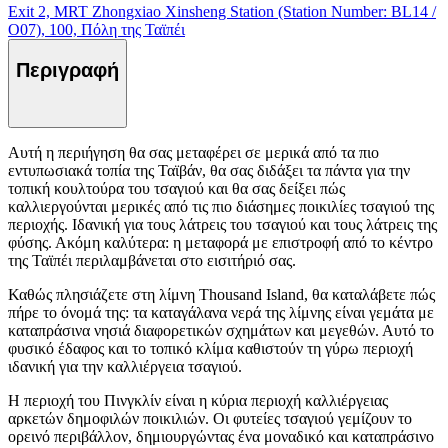
Exit 2, MRT Zhongxiao Xinsheng Station (Station Number: BL14 /
O07), 100, Πόλη της Ταϊπέι
Περιγραφή
Αυτή η περιήγηση θα σας μεταφέρει σε μερικά από τα πιο
εντυπωσιακά τοπία της Ταϊβάν, θα σας διδάξει τα πάντα για την
τοπική κουλτούρα του τσαγιού και θα σας δείξει πώς
καλλιεργούνται μερικές από τις πιο διάσημες ποικιλίες τσαγιού της
περιοχής. Ιδανική για τους λάτρεις του τσαγιού και τους λάτρεις της
φύσης. Ακόμη καλύτερα: η μεταφορά με επιστροφή από το κέντρο
της Ταϊπέι περιλαμβάνεται στο εισιτήριό σας.
Καθώς πλησιάζετε στη λίμνη Thousand Island, θα καταλάβετε πώς
πήρε το όνομά της: τα καταγάλανα νερά της λίμνης είναι γεμάτα με
καταπράσινα νησιά διαφορετικών σχημάτων και μεγεθών. Αυτό το
φυσικό έδαφος και το τοπικό κλίμα καθιστούν τη γύρω περιοχή
ιδανική για την καλλιέργεια τσαγιού.
Η περιοχή του Πινγκλίν είναι η κύρια περιοχή καλλιέργειας
αρκετών δημοφιλών ποικιλιών. Οι φυτείες τσαγιού γεμίζουν το
ορεινό περιβάλλον, δημιουργώντας ένα μοναδικό και καταπράσινο