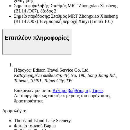
ξενάγησης
Σημείο παραλαβής: Σταθμός MRT Zhongxiao Xinsheng
(BL14 /O07), έξοδος 2
Σημείο παράδοσης: Σταθμός MRT Zhongxiao Xinsheng
(BL14 /O07) Ή εμπορική περιοχή Xinyi (Ταϊπέι 101)
Επιπλέον πληροφορίες
Πάροχος: Edison Travel Service Co. Ltd.
Καταχωρημένη διεύθυνση: 4F, No. 190, Song Jiang Rd.,
Taiwan, 10491, Taipei City, TW
Επικοινώνησε με το
Κέντρο βοήθειας της Tiqets
.
Λειτουργούμε ως επαφή εκ μέρους του παρόχου της
δραστηριότητας
Δρομολόγιο:
Thousand Island Lake Scenery
Φυτεία τσαγιού Bagua