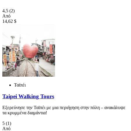
4,5
(2)
Από
14,62 $
Ταϊπέι
Taipei Walking Tours
Εξερεύνησε την Ταϊπέι με μια περιήγηση στην πόλη – ανακάλυψε
τα κρυμμένα διαμάντια!
5
(1)
Από