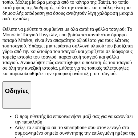
τοπίο. Μόλις μία ώρα μακριά από το κέντρο της Ταϊπέι, το τοπίο
κατά μήκος της διαδρομής κόβει την ανάσα - και η πόλη είναι μια
δημοφιλής απόδραση για όσους αναζητούν λίγη χαλάρωση μακριά
από την πόλη.
Θέλετε να μάθετε τι συμβαίνει με όλα αυτά τα φύλλα τσαγιού; Το
Μουσείο Τσαγιού Πινγκλίν, που βρίσκεται κοντά στον όμορφο
ποταμό Μπέισι, είναι ένα απαραίτητο αξιοθέατο για τους λάτρεις
του τσαγιού. Υπάρχει μια τεράστια συλλογή υλικού που βασίζεται
γύρω από την κουλτούρα του τσαγιού και χωρίζεται σε διάφορους
τομείς: ιστορία του τσαγιού, παρασκευή τσαγιού και φύλλα
τσαγιού. Ανακαλύψτε πώς αναπτύχθηκε ο πολιτισμός του τσαγιού
σε όλη την κινεζική ιστορία, μάθετε για τις τοπικές τελετουργίες
και παρακολουθήστε την εμπορική ανάπτυξη του τσαγιού.
Οδηγίες
Ο προμηθευτής θα επικοινωνήσει μαζί σας για να κανονίσει
την παραλαβή
Δείξε το εισιτήριο απ 'το smartphone σου στον ξεναγό στο
συμφωνημένο σημείο συνάντησης την επιλεγμένη ημέρα της