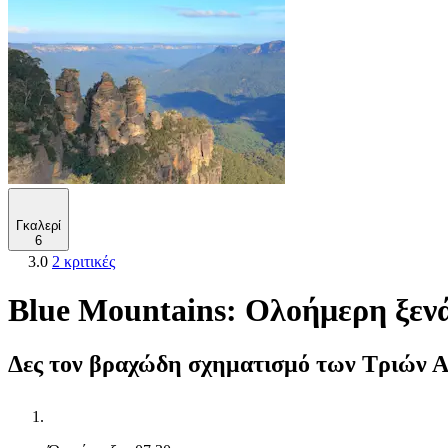
Γκαλερί
6
3.0
2 κριτικές
Blue Mountains: Ολοήμερη ξενά
Δες τον βραχώδη σχηματισμό των Τριών Α