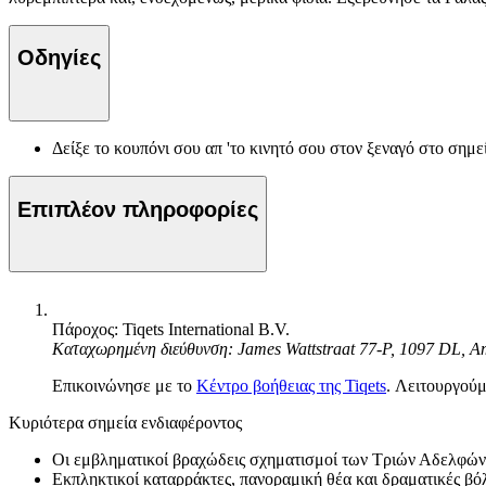
Οδηγίες
Δείξε το κουπόνι σου απ 'το κινητό σου στον ξεναγό στο σημ
Επιπλέον πληροφορίες
Πάροχος: Tiqets International B.V.
Καταχωρημένη διεύθυνση: James Wattstraat 77-P, 1097 DL, 
Επικοινώνησε με το
Κέντρο βοήθειας της Tiqets
. Λειτουργούμ
Κυριότερα σημεία ενδιαφέροντος
Οι εμβληματικοί βραχώδεις σχηματισμοί των Τριών Αδελφών
Εκπληκτικοί καταρράκτες, πανοραμική θέα και δραματικές βό