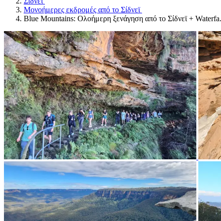
Σίδνεϊ
Μονοήμερες εκδρομές από το Σίδνεϊ
Blue Mountains: Ολοήμερη ξενάγηση από το Σίδνεϊ + Waterfa.