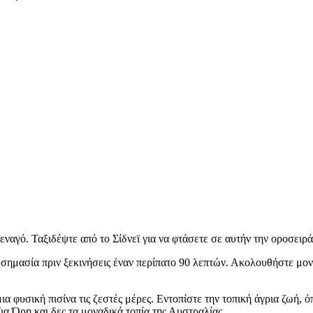
ναγό. Ταξιδέψτε από το Σίδνεϊ για να φτάσετε σε αυτήν την οροσειρά
 σημασία πριν ξεκινήσεις έναν περίπατο 90 λεπτών. Ακολουθήστε μον
α φυσική πισίνα τις ζεστές μέρες. Εντοπίστε την τοπική άγρια ζωή, ό
ια Όρη και δες τα μοναδικά τοπία της Αυστραλίας.