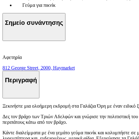
Γεύμα για πικνίκ
Σημείο συνάντησης
Αφετηρία
812 George Street, 2000, Haymarket
Περιγραφή
Ξεκινήστε μια ολοήμερη εκδρομή στα Γαλάζια Όρη με έναν ειδικό ξε
Δες τον βράχο των Τριών Αδελφών και γνώρισε την πολιτιστική του
περιπάτους κάτω από τον βράχο.
Κάντε διαλείμματα με ένα γεμάτο γεύμα πικνίκ και κολυμπήστε σε μι
λυρεμπίπτερα και, ενδεχομένως, μερικά φίδια. Εξερεύνησε τα Γαλάζ