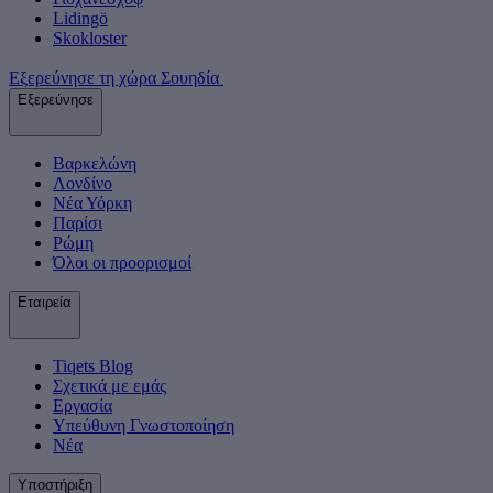
Lidingö
Skokloster
Εξερεύνησε τη χώρα Σουηδία
Εξερεύνησε
Βαρκελώνη
Λονδίνο
Νέα Υόρκη
Παρίσι
Ρώμη
Όλοι οι προορισμοί
Εταιρεία
Tiqets Βlog
Σχετικά με εμάς
Εργασία
Υπεύθυνη Γνωστοποίηση
Νέα
Υποστήριξη