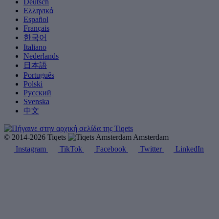
Deutsch
Ελληνικά
Español
Français
한국어
Italiano
Nederlands
日本語
Português
Polski
Русский
Svenska
中文
© 2014-2026 Tiqets
Amsterdam
Instagram
TikTok
Facebook
Twitter
LinkedIn