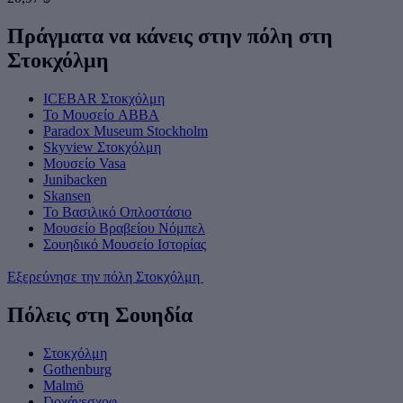
Πράγματα να κάνεις στην πόλη στη
Στοκχόλμη
ICEBAR Στοκχόλμη
Το Μουσείο ABBA
Paradox Museum Stockholm
Skyview Στοκχόλμη
Μουσείο Vasa
Junibacken
Skansen
Το Βασιλικό Οπλοστάσιο
Μουσείο Βραβείου Νόμπελ
Σουηδικό Μουσείο Ιστορίας
Εξερεύνησε την πόλη Στοκχόλμη
Πόλεις στη Σουηδία
Στοκχόλμη
Gothenburg
Malmö
Γιοχάνεσχοφ