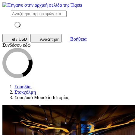
Βοήθεια
el / USD
Αναζήτηση
Συνδέσου εδώ
Σουηδία
Στοκχόλμη
Σουηδικό Μουσείο Ιστορίας