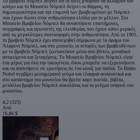
Το βραβείο Νόμπελ δείχνει ότι οι ιδέες μπορούν να αλλάξουν τον
κόσμο και το Μουσείο Νόμπελ δείχνει το θάρρος, τη
δημιουργικότητα και την επιμονή των βραβευμένων με Νόμπελ
που έχουν δώσει στην ανθρωπότητα ελπίδα για το μέλλον. Στο
Μουσείο Βραβείου Νόμπελ θα συναντήσετε επιστήμονες,
συγγραφείς και αγωνιστές της ελευθερίας που έχουν κάνει μερικές
από τις μεγαλύτερες συνεισφορές στην ανθρωπότητα. Από το 1901,
το βραβείο Νόμπελ έχει απονεμηθεί σύμφωνα με το όραμα του
Άλφρεντ Νόμπελ, και στο μουσείο, οι ιστορίες των βραβευθέντων
με το βραβείο Νόμπελ ζωντανεύουν μέσα από βίντεο, μοναδικά
αντικείμενα και ξεναγήσεις. Το Μουσείο Βραβείου Νόμπελ είναι
ένα μέρος για όλη την οικογένεια, όπου μπορείτε να εξερευνήσετε
και να απαντήσετε σε ερωτήσεις σε ένα κουίζ για παιδιά. Το Bistro
Nobel σερβίρει μεσημεριανό γεύμα και ελαφριά αναψυκτικά και
στο κατάστημα του μουσείου θα βρείτε καρτ ποστάλ, βιβλία,
μετάλλια βραβείου Νόμπελ σοκολάτας και το μείγμα τσαγιού του
μουσείου.
4,2
(325)
Από
16,86 $