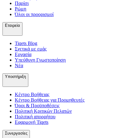
Παρίσι
Ρώμη
Όλοι οι προορισμοί
Εταιρεία
Tiqets Βlog
Σχετικά με εμάς
Εργασία
Υπεύθυνη Γνωστοποίηση
Νέα
Υποστήριξη
Κέντρο Βοήθειας
Κέντρο Βοήθειας για Προμηθευτές
Όροι & Προϋποθέσεις
Πολιτική Κριτικών Πελατών
Πολιτική απορρήτου
Εφαρμογή Tiqets
Συνεργασίες