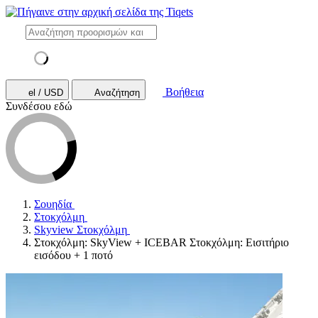
Βοήθεια
el / USD
Αναζήτηση
Συνδέσου εδώ
Σουηδία
Στοκχόλμη
Skyview Στοκχόλμη
Στοκχόλμη: SkyView + ICEBAR Στοκχόλμη: Εισιτήριο
εισόδου + 1 ποτό