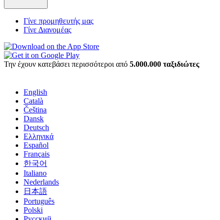
Γίνε προμηθευτής μας
Γίνε Διανομέας
Την έχουν κατεβάσει περισσότεροι από
5.000.000 ταξιδιώτες
English
Català
Čeština
Dansk
Deutsch
Ελληνικά
Español
Français
한국어
Italiano
Nederlands
日本語
Português
Polski
Русский