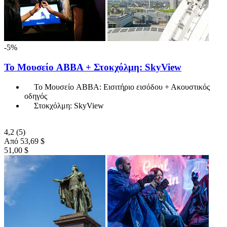
-5%
Το Μουσείο ABBA + Στοκχόλμη: SkyView
Το Μουσείο ABBA: Εισιτήριο εισόδου + Ακουστικός
οδηγός
Στοκχόλμη: SkyView
4,2
(5)
Από
53,69 $
51,00 $