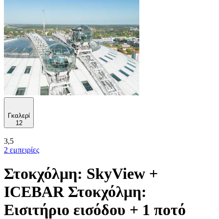
Γκαλερί
12
3,5
2 εμπειρίες
Στοκχόλμη: SkyView +
ICEBAR Στοκχόλμη:
Εισιτήριο εισόδου + 1 ποτό