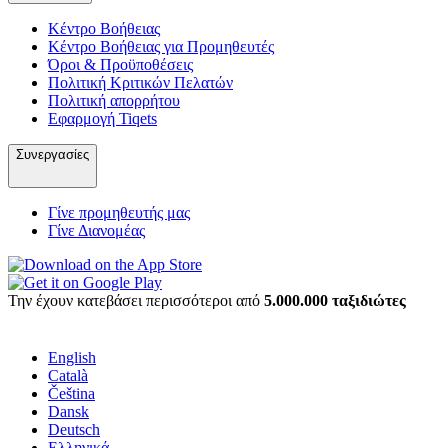
Κέντρο Βοήθειας
Κέντρο Βοήθειας για Προμηθευτές
Όροι & Προϋποθέσεις
Πολιτική Κριτικών Πελατών
Πολιτική απορρήτου
Εφαρμογή Tiqets
Συνεργασίες
Γίνε προμηθευτής μας
Γίνε Διανομέας
Την έχουν κατεβάσει περισσότεροι από
5.000.000 ταξιδιώτες
English
Català
Čeština
Dansk
Deutsch
Ελληνικά