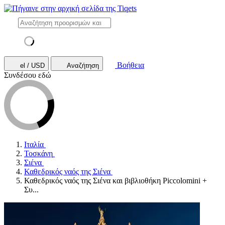
Βοήθεια
el / USD
Αναζήτηση
Συνδέσου εδώ
Ιταλία
Τοσκάνη
Σιένα
Καθεδρικός ναός της Σιένα
Καθεδρικός ναός της Σιένα και βιβλιοθήκη Piccolomini +
Συ...