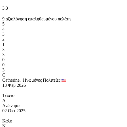
3,3
9 αξιολόγηση επαληθευμένου πελάτη
5
4
3
2
1
3
3
0
0
3
C
Catherine,
Ηνωμένες Πολιτείες
13 Φεβ 2026
Τέλειο
Α
Ανώνυμα
02 Οκτ 2025
Καλό
N