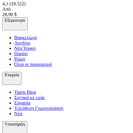
4,1
(18.522)
Από
28,90 $
Εξερεύνησε
Βαρκελώνη
Λονδίνο
Νέα Υόρκη
Παρίσι
Ρώμη
Όλοι οι προορισμοί
Εταιρεία
Tiqets Βlog
Σχετικά με εμάς
Εργασία
Υπεύθυνη Γνωστοποίηση
Νέα
Υποστήριξη