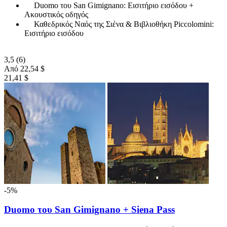
Duomo του San Gimignano: Εισιτήριο εισόδου +
Ακουστικός οδηγός
Καθεδρικός Ναός της Σιένα & Βιβλιοθήκη Piccolomini:
Εισιτήριο εισόδου
3,5
(6)
Από
22,54 $
21,41 $
-5%
Duomo του San Gimignano + Siena Pass