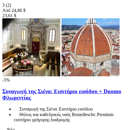
3
(2)
Από
24,86 $
23,61 $
-5%
Συναγωγή της Σιένα: Εισιτήριο εισόδου + Duomo
Φλωρεντίας
Συναγωγή της Σιένα: Εισιτήριο εισόδου
Θόλος και καθεδρικός ναός Brunelleschi: Premium
εισιτήριο γρήγορης διαδρομής
Νέο