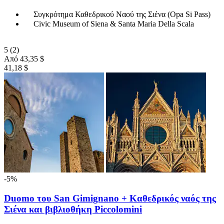
Συγκρότημα Καθεδρικού Ναού της Σιένα (Opa Si Pass)
Civic Museum of Siena & Santa Maria Della Scala
5
(2)
Από
43,35 $
41,18 $
-5%
Duomo του San Gimignano + Καθεδρικός ναός της
Σιένα και βιβλιοθήκη Piccolomini