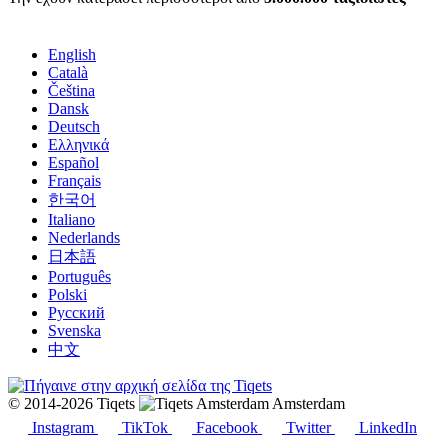
English
Català
Čeština
Dansk
Deutsch
Ελληνικά
Español
Français
한국어
Italiano
Nederlands
日本語
Português
Polski
Русский
Svenska
中文
© 2014-2026 Tiqets
Amsterdam
Instagram
TikTok
Facebook
Twitter
LinkedIn