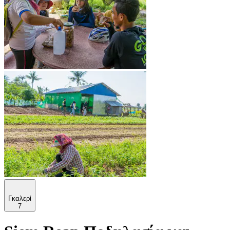
Γκαλερί
7