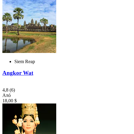
Siem Reap
Angkor Wat
4,8
(6)
Από
18,00 $