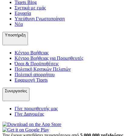
Tiqets Βlog
Σχετικά με εμάς
Εργασία
Υπεύθυνη Γνωστοποίηση
Νέα
Υποστήριξη
Κέντρο Βοήθειας
Κέντρο Βοήθειας για Προμηθευτές
Όροι & Προϋποθέσεις
Πολιτική Κριτικών Πελατών
Πολιτική απορρήτου
Εφαρμογή Tiqets
Συνεργασίες
Γίνε προμηθευτής μας
Γίνε Διανομέας
Την έχουν κατεβάσει περισσότεροι από
5.000.000 ταξιδιώτες