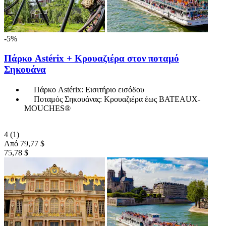
-5%
Πάρκο Astérix + Κρουαζιέρα στον ποταμό
Σηκουάνα
Πάρκο Astérix: Εισιτήριο εισόδου
Ποταμός Σηκουάνας: Κρουαζιέρα έως BATEAUX-
MOUCHES®
4
(1)
Από
79,77 $
75,78 $