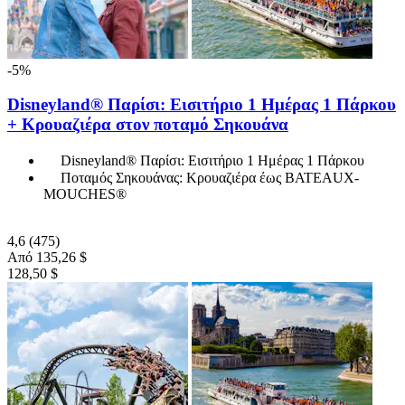
-5%
Disneyland® Παρίσι: Εισιτήριο 1 Ημέρας 1 Πάρκου
+ Κρουαζιέρα στον ποταμό Σηκουάνα
Disneyland® Παρίσι: Εισιτήριο 1 Ημέρας 1 Πάρκου
Ποταμός Σηκουάνας: Κρουαζιέρα έως BATEAUX-
MOUCHES®
4,6
(475)
Από
135,26 $
128,50 $