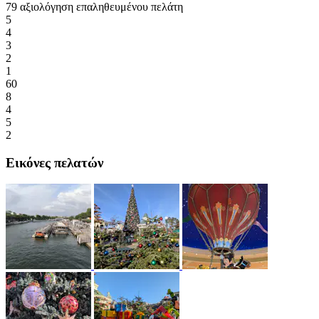
79 αξιολόγηση επαληθευμένου πελάτη
5
4
3
2
1
60
8
4
5
2
Εικόνες πελατών