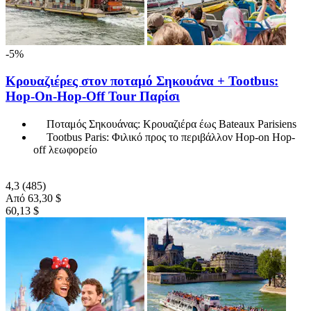
-5%
Κρουαζιέρες στον ποταμό Σηκουάνα + Tootbus:
Hop-On-Hop-Off Tour Παρίσι
Ποταμός Σηκουάνας: Κρουαζιέρα έως Bateaux Parisiens
Tootbus Paris: Φιλικό προς το περιβάλλον Hop-on Hop-
off λεωφορείο
4,3
(485)
Από
63,30 $
60,13 $