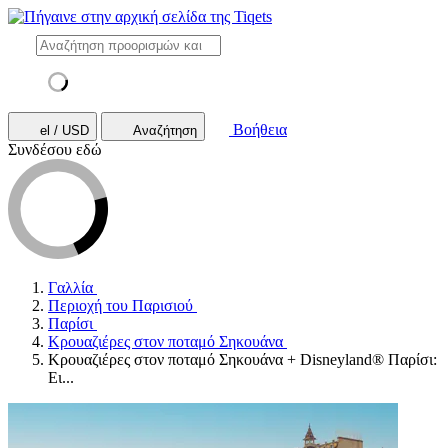
Βοήθεια
el / USD
Αναζήτηση
Συνδέσου εδώ
Γαλλία
Περιοχή του Παρισιού
Παρίσι
Κρουαζιέρες στον ποταμό Σηκουάνα
Κρουαζιέρες στον ποταμό Σηκουάνα + Disneyland® Παρίσι:
Ει...