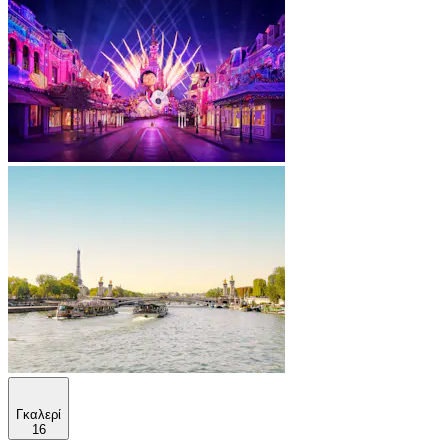
Γκαλερί
16