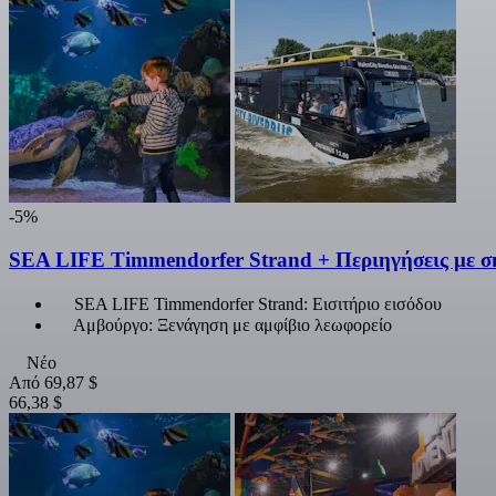
-5%
SEA LIFE Timmendorfer Strand + Περιηγήσεις με 
SEA LIFE Timmendorfer Strand: Εισιτήριο εισόδου
Αμβούργο: Ξενάγηση με αμφίβιο λεωφορείο
Νέο
Από
69,87 $
66,38 $