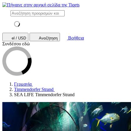
Βοήθεια
el / USD
Αναζήτηση
Συνδέσου εδώ
Γερμανία
Timmendorfer Strand
SEA LIFE Timmendorfer Strand