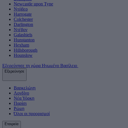
Newcastle upon Tyne
Ντόβερ
Harrogate
Colchester
Darlington
Ντέβον
Galashiels
Hunstanton
Hexham
Hillsborough
Hounslow
Εξερεύνησε τη χώρα Ηνωμένο Βασίλειο
Εξερεύνησε
Βαρκελώνη
Λονδίνο
Νέα Υόρκη
Παρίσι
Ρώμη
Όλοι οι προορισμοί
Εταιρεία