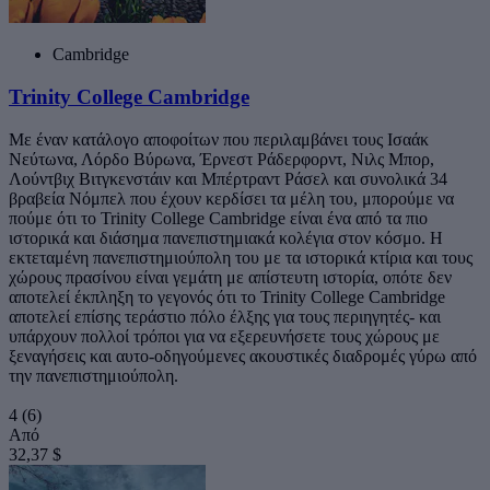
Cambridge
Trinity College Cambridge
Με έναν κατάλογο αποφοίτων που περιλαμβάνει τους Ισαάκ
Νεύτωνα, Λόρδο Βύρωνα, Έρνεστ Ράδερφορντ, Νιλς Μπορ,
Λούντβιχ Βιτγκενστάιν και Μπέρτραντ Ράσελ και συνολικά 34
βραβεία Νόμπελ που έχουν κερδίσει τα μέλη του, μπορούμε να
πούμε ότι το Trinity College Cambridge είναι ένα από τα πιο
ιστορικά και διάσημα πανεπιστημιακά κολέγια στον κόσμο. Η
εκτεταμένη πανεπιστημιούπολη του με τα ιστορικά κτίρια και τους
χώρους πρασίνου είναι γεμάτη με απίστευτη ιστορία, οπότε δεν
αποτελεί έκπληξη το γεγονός ότι το Trinity College Cambridge
αποτελεί επίσης τεράστιο πόλο έλξης για τους περιηγητές- και
υπάρχουν πολλοί τρόποι για να εξερευνήσετε τους χώρους με
ξεναγήσεις και αυτο-οδηγούμενες ακουστικές διαδρομές γύρω από
την πανεπιστημιούπολη.
4
(6)
Από
32,37 $