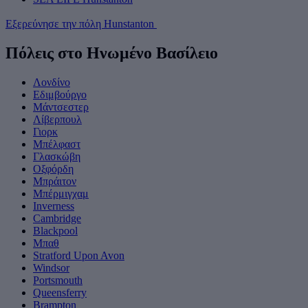
Εξερεύνησε την πόλη Hunstanton
Πόλεις στο Ηνωμένο Βασίλειο
Λονδίνο
Εδιμβούργο
Μάντσεστερ
Λίβερπουλ
Γιορκ
Μπέλφαστ
Γλασκώβη
Οξφόρδη
Μπράιτον
Μπέρμιγχαμ
Inverness
Cambridge
Blackpool
Μπαθ
Stratford Upon Avon
Windsor
Portsmouth
Queensferry
Brampton