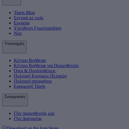
Tiqets Βlog
Σχετικά με εμάς
Εργασία
Υπεύθυνη Γνωστοποίηση
Νέα
Υποστήριξη
Κέντρο Βοήθειας
Κέντρο Βοήθειας για Προμηθευτές
Όροι & Προϋποθέσεις
Πολιτική Κριτικών Πελατών
Πολιτική απορρήτου
Εφαρμογή Tiqets
Συνεργασίες
Γίνε προμηθευτής μας
Γίνε Διανομέας