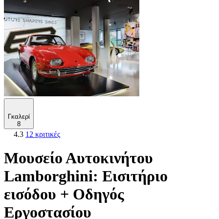
Γκαλερί
8
4.3
12 κριτικές
Μουσείο Αυτοκινήτου
Lamborghini: Εισιτήριο
εισόδου + Οδηγός
Εργοστασίου