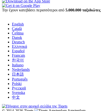
Την έχουν κατεβάσει περισσότεροι από
5.000.000 ταξιδιώτες
English
Català
Čeština
Dansk
Deutsch
Ελληνικά
Español
Français
한국어
Italiano
Nederlands
日本語
Português
Polski
Русский
Svenska
中文
© 2014-2026 Tiqets
Amsterdam