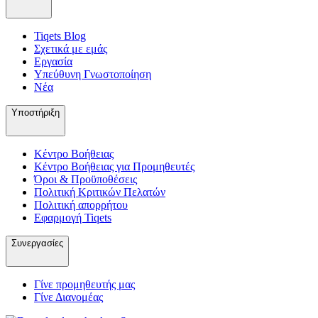
Tiqets Βlog
Σχετικά με εμάς
Εργασία
Υπεύθυνη Γνωστοποίηση
Νέα
Υποστήριξη
Κέντρο Βοήθειας
Κέντρο Βοήθειας για Προμηθευτές
Όροι & Προϋποθέσεις
Πολιτική Κριτικών Πελατών
Πολιτική απορρήτου
Εφαρμογή Tiqets
Συνεργασίες
Γίνε προμηθευτής μας
Γίνε Διανομέας