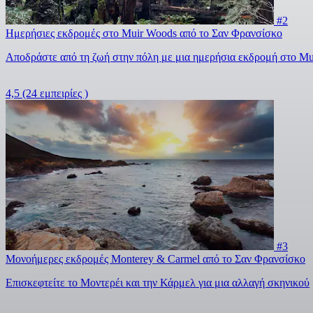
#2
Ημερήσιες εκδρομές στο Muir Woods από το Σαν Φρανσίσκο
Αποδράστε από τη ζωή στην πόλη με μια ημερήσια εκδρομή στο Mu
4,5
(24 εμπειρίες )
#3
Μονοήμερες εκδρομές Monterey & Carmel από το Σαν Φρανσίσκο
Επισκεφτείτε το Μοντερέι και την Κάρμελ για μια αλλαγή σκηνικού