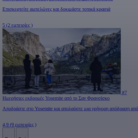
Επισκεφτείτε αμπελώνες και δοκιμάστε τοπικά κρασιά
5
(2 εμπειρίες )
#7
Ημερήσιες εκδρομές Yosemite από το Σαν Φρανσίσκο
Αποδράστε στο Yosemite και απολαύστε μια γρήγορη απόδραση από 
4,9
(9 εμπειρίες )