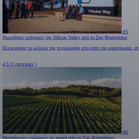
#5
Ημερήσιες εκδρομές της Silicon Valley από το Σαν Φρανσίσκο
Εξερεύνησε το μέλλον της τεχνολογίας στο σπίτι της καινοτομίας, στ
4,5
(2 εμπειρίες )
#6
Μονοήμερες εκδρομές με κρασί από το Σαν Φρανσίσκο