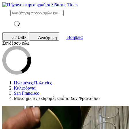
Βοήθεια
el / USD
Αναζήτηση
Συνδέσου εδώ
Ηνωμένες Πολιτείες
Καλιφόρνια
San Francisco
Μονοήμερες εκδρομές από το Σαν Φρανσίσκο