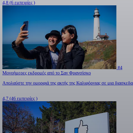
4,8
(6 εμπειρίες )
#4
Μονοήμερες εκδρομές από το Σαν Φρανσίσκο
Απολαύστε την ομορφιά της ακτής της Καλιφόρνιας σε μια διασκεδ
4,7
(46 εμπειρίες )