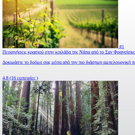
#1
Περιηγήσεις κρασιού στην κοιλάδα της Νάπα από το Σαν Φρανσίσκ
Δοκιμάστε το δρόμο σας μέσα από την πιο διάσημη αμπελουργική π
4,8
(16 εμπειρίες )