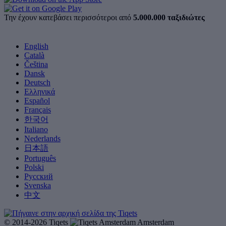
Την έχουν κατεβάσει περισσότεροι από
5.000.000 ταξιδιώτες
English
Català
Čeština
Dansk
Deutsch
Ελληνικά
Español
Français
한국어
Italiano
Nederlands
日本語
Português
Polski
Русский
Svenska
中文
© 2014-2026 Tiqets
Amsterdam