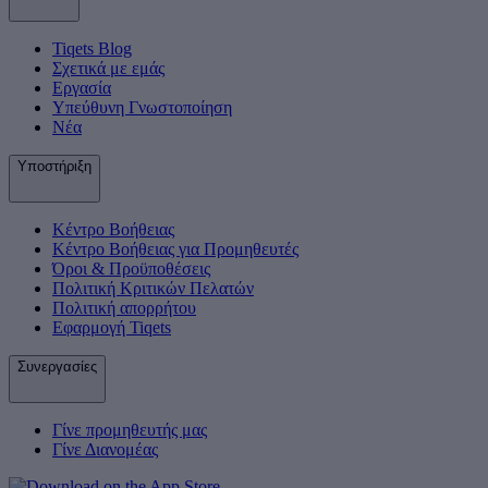
Tiqets Βlog
Σχετικά με εμάς
Εργασία
Υπεύθυνη Γνωστοποίηση
Νέα
Υποστήριξη
Κέντρο Βοήθειας
Κέντρο Βοήθειας για Προμηθευτές
Όροι & Προϋποθέσεις
Πολιτική Κριτικών Πελατών
Πολιτική απορρήτου
Εφαρμογή Tiqets
Συνεργασίες
Γίνε προμηθευτής μας
Γίνε Διανομέας