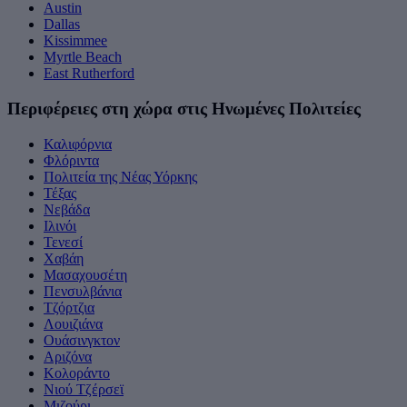
Austin
Dallas
Kissimmee
Myrtle Beach
East Rutherford
Περιφέρειες στη χώρα στις Ηνωμένες Πολιτείες
Καλιφόρνια
Φλόριντα
Πολιτεία της Νέας Υόρκης
Τέξας
Νεβάδα
Ιλινόι
Τενεσί
Χαβάη
Μασαχουσέτη
Πενσυλβάνια
Tζόρτζια
Λουιζιάνα
Ουάσινγκτον
Αριζόνα
Κολοράντο
Νιού Τζέρσεϊ
Μιζούρι