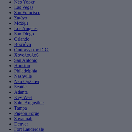
Νέα Υόρκη
Las Vegas
San Francisco
Σικάγο
Μαϊάμι
Los Angeles
San Diego
Orlando
Βοστόνη
Ουάσινγκτον D.C.
Χονολουλού
San Antonio
Houston
Philadelphia
Nashville
Νέα Ορλεάνη
Seattle
Atlanta
Key West
Saint Augustine
Tampa
Pigeon Forge
Savannah
Denver
Fort Lauderdale