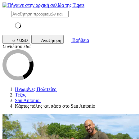
Βοήθεια
el / USD
Αναζήτηση
Συνδέσου εδώ
Ηνωμένες Πολιτείες
Τέξας
San Antonio
Κάρτες πόλης και πάσα στο San Antonio