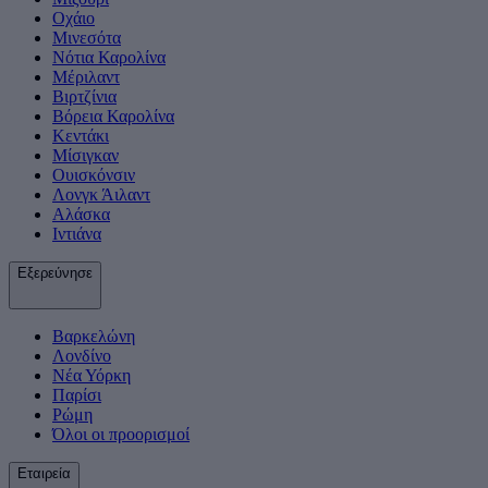
Οχάιο
Μινεσότα
Νότια Καρολίνα
Μέριλαντ
Βιρτζίνια
Βόρεια Καρολίνα
Κεντάκι
Μίσιγκαν
Ουισκόνσιν
Λονγκ Άιλαντ
Αλάσκα
Ιντιάνα
Εξερεύνησε
Βαρκελώνη
Λονδίνο
Νέα Υόρκη
Παρίσι
Ρώμη
Όλοι οι προορισμοί
Εταιρεία