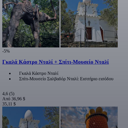
-5%
Γκαλά Κάστρο Νταλί + Σπίτι-Μουσείο Νταλί
Γκαλά Κάστρο Νταλί
Σπίτι-Μουσείο Σαλβαδόρ Νταλί: Εισιτήριο εισόδου
4,6
(5)
Από
36,96 $
35,11 $