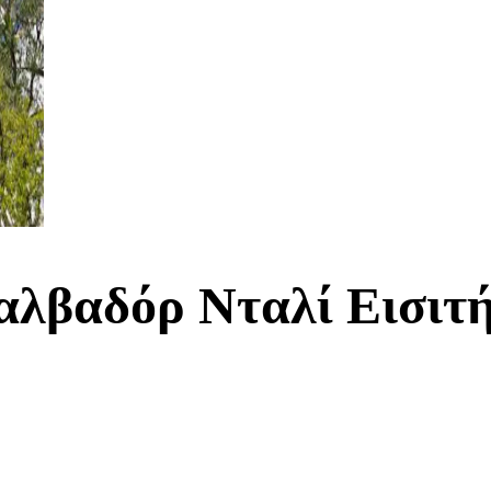
αλβαδόρ Νταλί Εισιτ