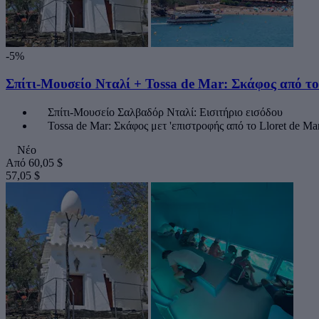
-5%
Σπίτι-Μουσείο Νταλί + Tossa de Mar: Σκάφος από το
Σπίτι-Μουσείο Σαλβαδόρ Νταλί: Εισιτήριο εισόδου
Tossa de Mar: Σκάφος μετ 'επιστροφής από το Lloret de Ma
Νέο
Από
60,05 $
57,05 $