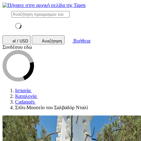
Βοήθεια
el / USD
Αναζήτηση
Συνδέσου εδώ
Ισπανία
Καταλονία
Cadaqués
Σπίτι-Μουσείο του Σαλβαδόρ Νταλί