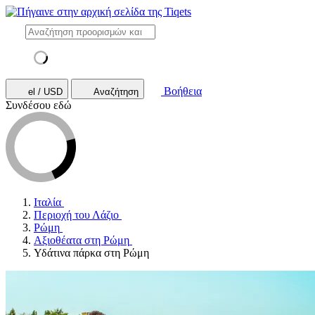
Βοήθεια
el / USD
Αναζήτηση
Συνδέσου εδώ
Ιταλία
Περιοχή του Λάζιο
Ρώμη
Αξιοθέατα στη Ρώμη
Υδάτινα πάρκα στη Ρώμη