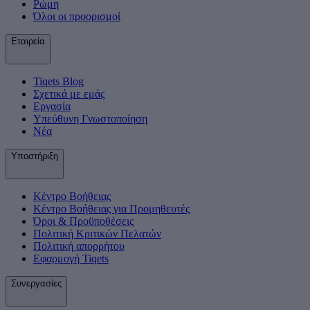
Ρώμη
Όλοι οι προορισμοί
Εταιρεία
Tiqets Βlog
Σχετικά με εμάς
Εργασία
Υπεύθυνη Γνωστοποίηση
Νέα
Υποστήριξη
Κέντρο Βοήθειας
Κέντρο Βοήθειας για Προμηθευτές
Όροι & Προϋποθέσεις
Πολιτική Κριτικών Πελατών
Πολιτική απορρήτου
Εφαρμογή Tiqets
Συνεργασίες