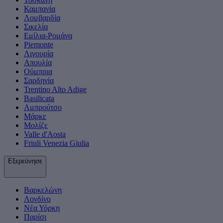
Καμπανία
Λομβαρδία
Σικελία
Εμίλια-Ρομάνα
Piemonte
Λιγουρία
Απουλία
Ούμπρια
Σαρδηνία
Trentino Alto Adige
Basilicata
Αμπρούτσο
Μάρκε
Μολίζε
Valle d'Aosta
Friuli Venezia Giulia
Εξερεύνησε
Βαρκελώνη
Λονδίνο
Νέα Υόρκη
Παρίσι