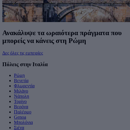
Ανακάλυψε τα ωραιότερα πράγματα που
μπορείς να κάνεις στη Ρώμη
Δες όλες τις εμπειρίες
Πόλεις στην Ιταλία
Ρώμη
Βενετία
Φλωρεντία
Μιλάνο
Νάπολη
Τορίνο
Βερόνα
Παλέρμο
Genoa
Μπολόνια
Σιένα