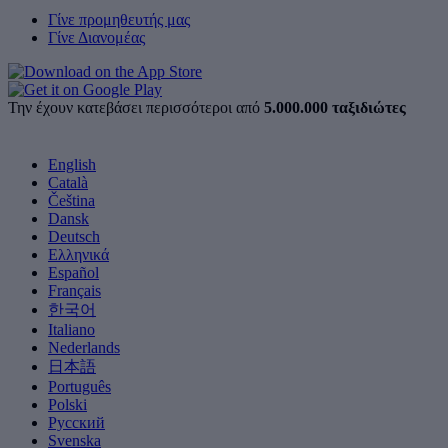
Γίνε προμηθευτής μας
Γίνε Διανομέας
Την έχουν κατεβάσει περισσότεροι από
5.000.000 ταξιδιώτες
English
Català
Čeština
Dansk
Deutsch
Ελληνικά
Español
Français
한국어
Italiano
Nederlands
日本語
Português
Polski
Русский
Svenska