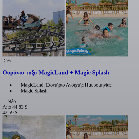
-5%
Ουράνιο τόξο MagicLand + Magic Splash
MagicLand: Εισιτήριο Ανοιχτής Ημερομηνίας
Magic Splash
Νέο
Από
44,83 $
42,59 $