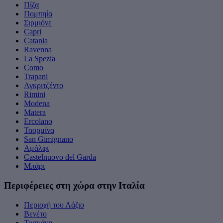
Πίζα
Πομπηία
Σιρμιόνε
Capri
Catania
Ravenna
La Spezia
Como
Trapani
Αγκριτζέντο
Rimini
Modena
Matera
Ercolano
Ταορμίνα
San Gimignano
Αμάλφι
Castelnuovo del Garda
Μπάρι
Περιφέρειες στη χώρα στην Ιταλία
Περιοχή του Λάζιο
Βενέτο
Τοσκάνη