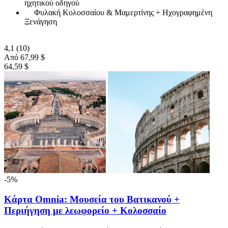
ηχητικού οδηγού
Φυλακή Κολοσσαίου & Μαμερτίνης + Ηχογραφημένη
Ξενάγηση
4,1
(10)
Από
67,99 $
64,59 $
-5%
Κάρτα Omnia: Μουσεία του Βατικανού +
Περιήγηση με λεωφορείο + Κολοσσαίο