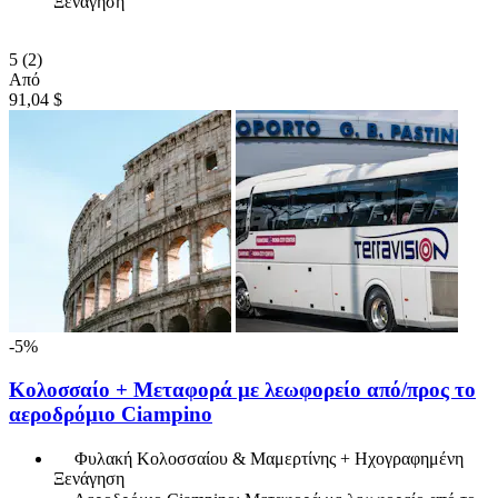
Ξενάγηση
5
(2)
Από
91,04 $
-5%
Κολοσσαίο + Μεταφορά με λεωφορείο από/προς το
αεροδρόμιο Ciampino
Φυλακή Κολοσσαίου & Μαμερτίνης + Ηχογραφημένη
Ξενάγηση