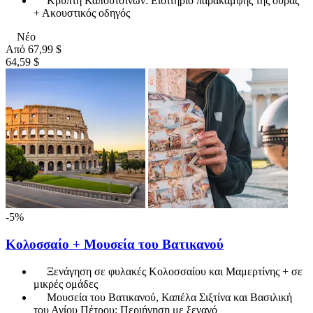
Κρύπτη Καπουτσίνων: Εισιτήριο παράκαμψης της ουράς
+ Ακουστικός οδηγός
Νέο
Από
67,99 $
64,59 $
-5%
Κολοσσαίο + Μουσεία του Βατικανού
Ξενάγηση σε φυλακές Κολοσσαίου και Μαμερτίνης + σε
μικρές ομάδες
Μουσεία του Βατικανού, Καπέλα Σιξτίνα και Βασιλική
του Αγίου Πέτρου: Περιήγηση με ξεναγό