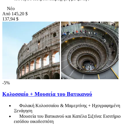
Νέο
Από
145,20 $
137,94 $
-5%
Κολοσσαίο + Μουσεία του Βατικανού
Φυλακή Κολοσσαίου & Μαμερτίνης + Ηχογραφημένη
Ξενάγηση
Μουσεία του Βατικανού και Καπέλα Σιξτίνα: Εισιτήριο
εισόδου οικοδεσπότη