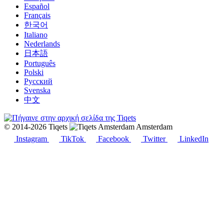
Español
Français
한국어
Italiano
Nederlands
日本語
Português
Polski
Русский
Svenska
中文
© 2014-2026 Tiqets
Amsterdam
Instagram
TikTok
Facebook
Twitter
LinkedIn