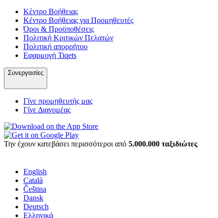
Κέντρο Βοήθειας
Κέντρο Βοήθειας για Προμηθευτές
Όροι & Προϋποθέσεις
Πολιτική Κριτικών Πελατών
Πολιτική απορρήτου
Εφαρμογή Tiqets
Συνεργασίες
Γίνε προμηθευτής μας
Γίνε Διανομέας
Την έχουν κατεβάσει περισσότεροι από
5.000.000 ταξιδιώτες
English
Català
Čeština
Dansk
Deutsch
Ελληνικά