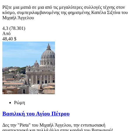
Ρίξτε μια ματιά σε μια από τις μεγαλύτερες συλλογές τέχνης στον
κόσμο, συμπεριλαμβανομένης της φημισμένης Καπέλα Σιξτίνα του
Μιχαήλ Άγγελου
4,3
(78.301)
Από
48,40 $
Ρώμη
Βασιλική του Αγίου Πέτρου
Δες την "Pieta" του Μιχαήλ Άγγελου, την εντυπωσιακή
αρχιτεκτονική και πολλά άλλα στην καρδιά του Βατικανού!