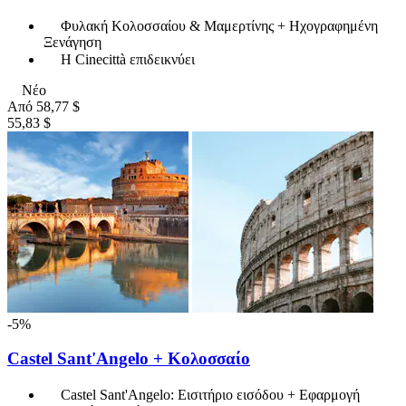
Φυλακή Κολοσσαίου & Μαμερτίνης + Ηχογραφημένη
Ξενάγηση
Η Cinecittà επιδεικνύει
Νέο
Από
58,77 $
55,83 $
-5%
Castel Sant'Angelo + Κολοσσαίο
Castel Sant'Angelo: Εισιτήριο εισόδου + Εφαρμογή