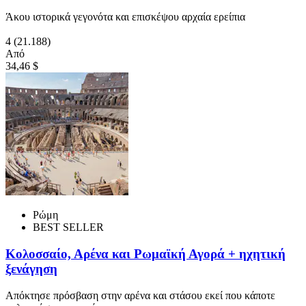
Άκου ιστορικά γεγονότα και επισκέψου αρχαία ερείπια
4
(21.188)
Από
34,46 $
Ρώμη
BEST SELLER
Κολοσσαίο, Αρένα και Ρωμαϊκή Αγορά + ηχητική
ξενάγηση
Απόκτησε πρόσβαση στην αρένα και στάσου εκεί που κάποτε