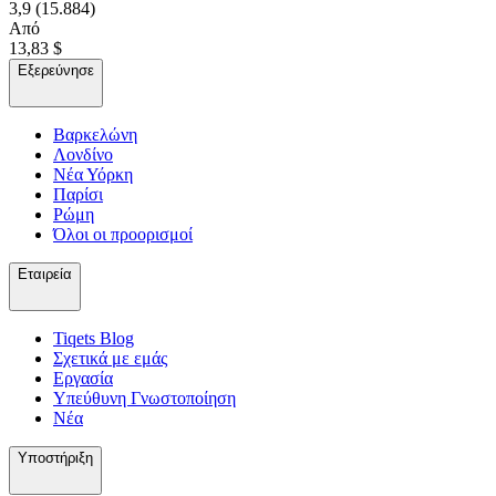
3,9
(15.884)
Από
13,83 $
Εξερεύνησε
Βαρκελώνη
Λονδίνο
Νέα Υόρκη
Παρίσι
Ρώμη
Όλοι οι προορισμοί
Εταιρεία
Tiqets Βlog
Σχετικά με εμάς
Εργασία
Υπεύθυνη Γνωστοποίηση
Νέα
Υποστήριξη