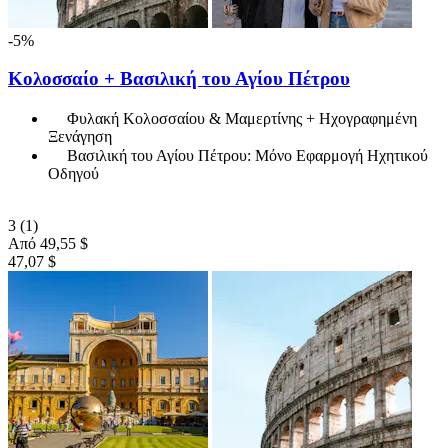
-5%
Κολοσσαίο + Βασιλική του Αγίου Πέτρου
Φυλακή Κολοσσαίου & Μαμερτίνης + Ηχογραφημένη
Ξενάγηση
Βασιλική του Αγίου Πέτρου: Μόνο Εφαρμογή Ηχητικού
Οδηγού
3
(1)
Από
49,55 $
47,07 $