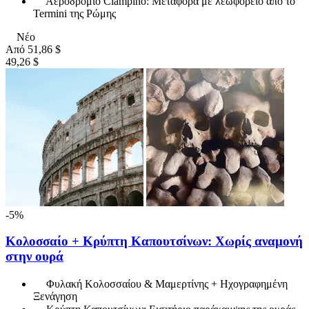
Αεροδρόμιο Ciampino: Μεταφορά με λεωφορείο από το
Termini της Ρώμης
Νέο
Από
51,86 $
49,26 $
-5%
Κολοσσαίο + Κρύπτη Καπουτσίνων: Χωρίς αναμονή
στην ουρά
Φυλακή Κολοσσαίου & Μαμερτίνης + Ηχογραφημένη
Ξενάγηση