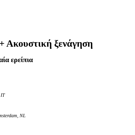
+ Ακουστική ξενάγηση
αία ερείπια
 IT
Amsterdam, NL