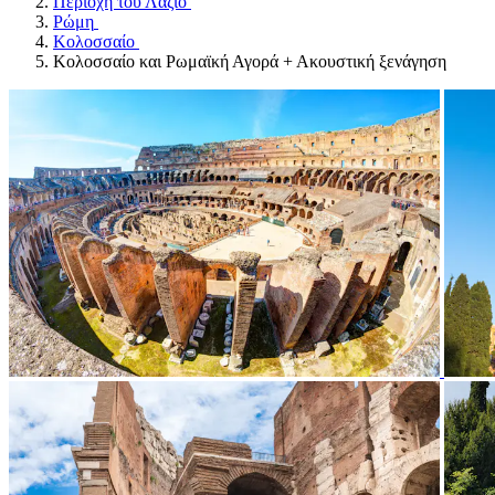
Περιοχή του Λάζιο
Ρώμη
Κολοσσαίο
Κολοσσαίο και Ρωμαϊκή Αγορά + Ακουστική ξενάγηση