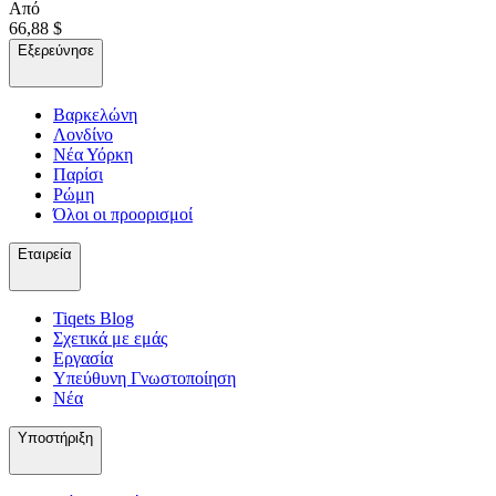
Από
66,88 $
Εξερεύνησε
Βαρκελώνη
Λονδίνο
Νέα Υόρκη
Παρίσι
Ρώμη
Όλοι οι προορισμοί
Εταιρεία
Tiqets Βlog
Σχετικά με εμάς
Εργασία
Υπεύθυνη Γνωστοποίηση
Νέα
Υποστήριξη