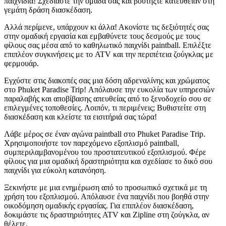
παιχνίδια! Σχεδιάστε την ομάδα σας και βουτήξτε κατευθείαν στη
γεμάτη δράση διασκέδαση.
Αλλά περίμενε, υπάρχουν κι άλλα! Ακονίστε τις δεξιότητές σας
στην ομαδική εργασία και εμβαθύνετε τους δεσμούς με τους
φίλους σας μέσα από το καθηλωτικό παιχνίδι paintball. Επιλέξτε
επιπλέον συγκινήσεις με το ATV και την περιπέτεια ζούγκλας με
φερμουάρ.
Εγχύστε στις διακοπές σας μια δόση αδρεναλίνης και χρώματος
στο Phuket Paradise Trip! Απόλαυσε την ευκολία των υπηρεσιών
παραλαβής και αποβίβασης απευθείας από το ξενοδοχείο σου σε
επιλεγμένες τοποθεσίες. Λοιπόν, τι περιμένεις; Βυθιστείτε στη
διασκέδαση και κλείστε τα εισιτήριά σας τώρα!
Λάβε μέρος σε έναν αγώνα paintball στο Phuket Paradise Trip.
Χρησιμοποιήστε τον παρεχόμενο εξοπλισμό paintball,
συμπεριλαμβανομένου του προστατευτικού εξοπλισμού. Φέρε
φίλους για μια ομαδική δραστηριότητα και σχεδίασε το δικό σου
παιχνίδι για εύκολη κατανόηση.
Ξεκινήστε με μια ενημέρωση από το προσωπικό σχετικά με τη
χρήση του εξοπλισμού. Απόλαυσε ένα παιχνίδι που βοηθά στην
οικοδόμηση ομαδικής εργασίας. Για επιπλέον διασκέδαση,
δοκιμάστε τις δραστηριότητες ATV και Zipline στη ζούγκλα, αν
θέλετε.