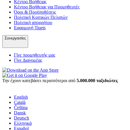
Κέντρο Βοήθειας
Κέντρο Βοήθειας για Προμηθευτές
Όροι & Προϋποθέσεις
Πολιτική Κριτικών Πελατών
Πολιτική απορρήτου
Εφαρμογή Tiqets
Συνεργασίες
Γίνε προμηθευτής μας
Γίνε Διανομέας
Την έχουν κατεβάσει περισσότεροι από
5.000.000 ταξιδιώτες
English
Català
Čeština
Dansk
Deutsch
Ελληνικά
Español