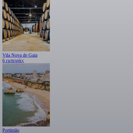
Vila Nova de Gaia
6 εμπειρίες
Portimão