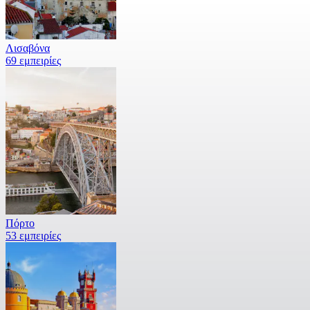
Λισαβόνα
69 εμπειρίες
Πόρτο
53 εμπειρίες