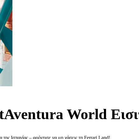
tAventura World Εισι
της Ισπανίας – φρόντισε να μη χάσεις τη Ferrari Land!