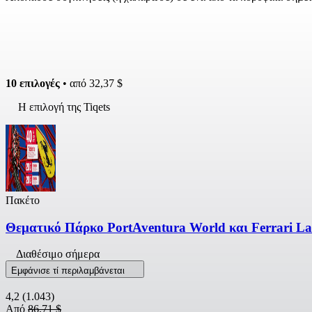
10 επιλογές
• από
32,37 $
Η επιλογή της Tiqets
Πακέτο
Θεματικό Πάρκο PortAventura World και Ferrari La
Διαθέσιμο σήμερα
Εμφάνισε τί περιλαμβάνεται
4,2
(1.043)
Από
86,71 $