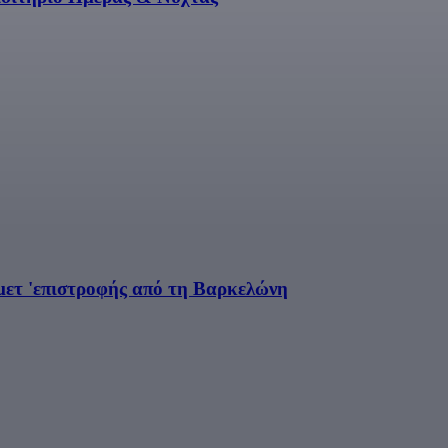
μετ 'επιστροφής από τη Βαρκελώνη