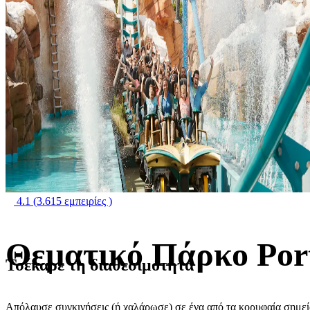
4.1
(3.615 εμπειρίες )
Θεματικό Πάρκο Por
Τσέκαρε τη διαθεσιμότητα
Απόλαυσε συγκινήσεις (ή χαλάρωσε) σε ένα από τα κορυφαία σημεία 