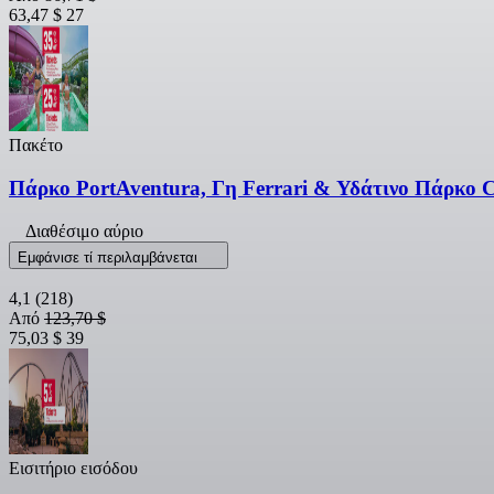
63,47 $
27
Πακέτο
Πάρκο PortAventura, Γη Ferrari & Υδάτινο Πάρκο Ca
Διαθέσιμο αύριο
Εμφάνισε τί περιλαμβάνεται
4,1
(218)
Από
123,70 $
75,03 $
39
Εισιτήριο εισόδου