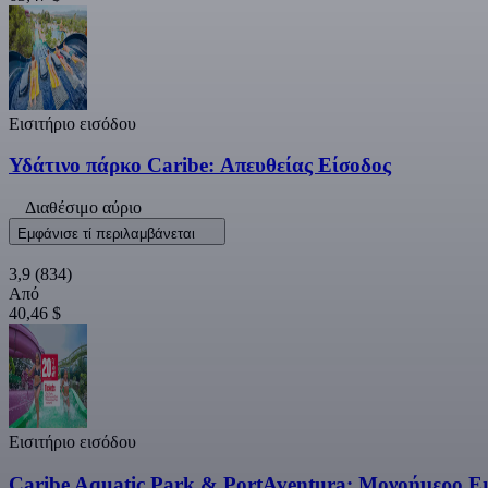
Εισιτήριο εισόδου
Υδάτινο πάρκο Caribe: Απευθείας Είσοδος
Διαθέσιμο αύριο
Εμφάνισε τί περιλαμβάνεται
3,9
(834)
Από
40,46 $
Εισιτήριο εισόδου
Caribe Aquatic Park & PortAventura: Μονοήμερο Ε