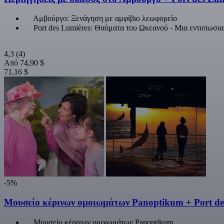
Αμβούργο: Ξενάγηση με αμφίβιο λεωφορείο
Port des Lumières: Θαύματα του Ωκεανού - Μια εντυπωσι
4,3
(4)
Από
74,90 $
71,16 $
-5%
Μουσείο κέρινων ομοιωμάτων Panoptikum + Port de
Μουσείο κέρινων ομοιωμάτων Panoptikum