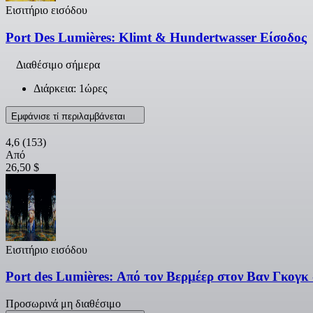
Εισιτήριο εισόδου
Port Des Lumières: Klimt & Hundertwasser Είσοδος
Διαθέσιμο σήμερα
Διάρκεια: 1ώρες
Εμφάνισε τί περιλαμβάνεται
4,6
(153)
Από
26,50 $
Εισιτήριο εισόδου
Port des Lumières: Από τον Βερμέερ στον Βαν Γκογκ
Προσωρινά μη διαθέσιμο