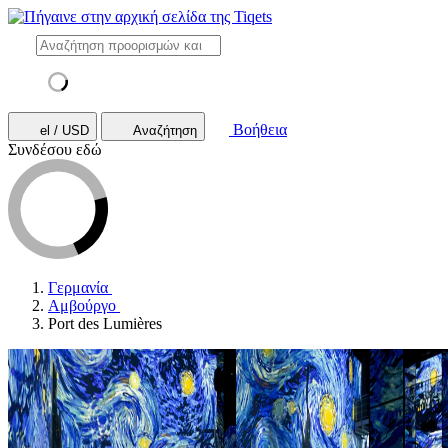
Βοήθεια
el / USD
Αναζήτηση
Συνδέσου εδώ
Γερμανία
Αμβούργο
Port des Lumières