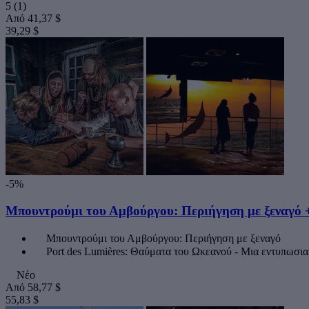
5
(1)
Από
41,37 $
39,29 $
-5%
Μπουντρούμι του Αμβούργου: Περιήγηση με ξεναγό +
Μπουντρούμι του Αμβούργου: Περιήγηση με ξεναγό
Port des Lumières: Θαύματα του Ωκεανού - Μια εντυπωσι
Νέο
Από
58,77 $
55,83 $