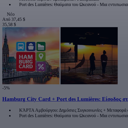
Port des Lumières: Θαύματα του Ωκεανού - Μια εντυπωσι
Νέο
Από
37,45 $
35,58 $
-5%
Hamburg City Card + Port des Lumières: Είσοδος 
ΚΆΡΤΑ Αμβούργου: Δημόσιες Συγκοινωνίες + Μεταφορά α
Port des Lumières: Θαύματα του Ωκεανού - Μια εντυπωσι