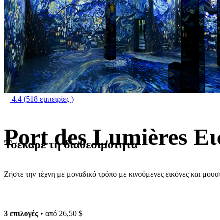
4.4
(518 εμπειρίες )
Port des Lumières Ει
Τσέκαρε τη διαθεσιμότητα
Ζήστε την τέχνη με μοναδικό τρόπο με κινούμενες εικόνες και μουσ
3 επιλογές
• από
26,50 $