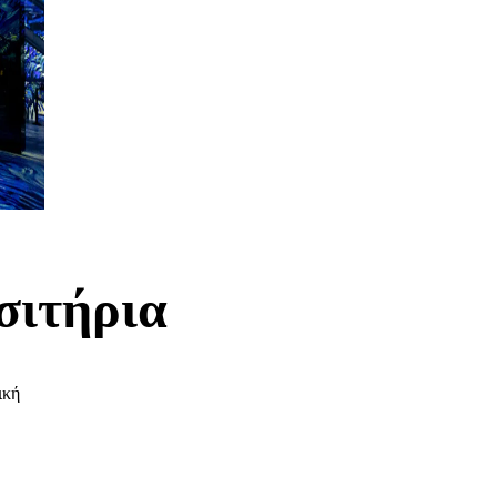
σιτήρια
ική