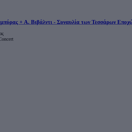
α μπύρας + Α. Βιβάλντι - Συναυλία των Τεσσάρων Εποχ
ας
Concert