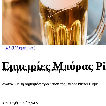
4.6
(123 εμπειρίες )
Εμπειρίες Μπύρας Pi
Τσέκαρε τη διαθεσιμότητα
Ανακάλυψε τη φημισμένη προέλευση της μπύρας Pilsner Urquell
3 επιλογές
• από
6,94 $