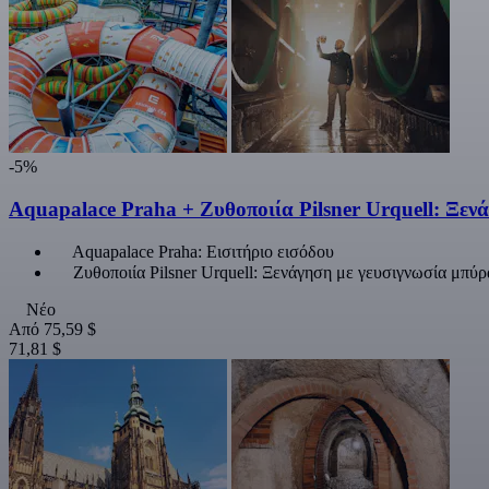
-5%
Aquapalace Praha + Ζυθοποιία Pilsner Urquell: Ξεν
Aquapalace Praha: Εισιτήριο εισόδου
Ζυθοποιία Pilsner Urquell: Ξενάγηση με γευσιγνωσία μπύρ
Νέο
Από
75,59 $
71,81 $