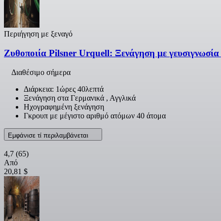
Περιήγηση με ξεναγό
Ζυθοποιία Pilsner Urquell: Ξενάγηση με γευσιγνωσία
Διαθέσιμο σήμερα
Διάρκεια: 1ώρες 40λεπτά
Ξενάγηση στα Γερμανικά , Αγγλικά
Ηχογραφημένη ξενάγηση
Γκρουπ με μέγιστο αριθμό ατόμων 40 άτομα
Εμφάνισε τί περιλαμβάνεται
4,7
(65)
Από
20,81 $