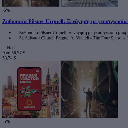
-5%
Ζυθοποιία Pilsner Urquell: Ξενάγηση με γευσιγνωσί
Ζυθοποιία Pilsner Urquell: Ξενάγηση με γευσιγνωσία μπύρ
St. Salvator Church Prague: A. Vivaldi - The Four Seasons 
Νέο
Από
56,57 $
53,74 $
-5%