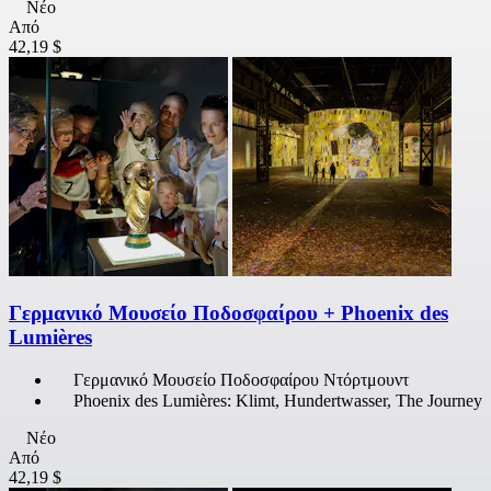
Νέο
Από
42,19 $
Γερμανικό Μουσείο Ποδοσφαίρου + Phoenix des
Lumières
Γερμανικό Μουσείο Ποδοσφαίρου Ντόρτμουντ
Phoenix des Lumières: Klimt, Hundertwasser, The Journey
Νέο
Από
42,19 $