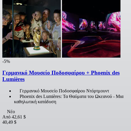
-5%
Γερμανικό Μουσείο Ποδοσφαίρου + Phoenix des
Lumières
Γερμανικό Μουσείο Ποδοσφαίρου Ντόρτμουντ
Phoenix des Lumières: Τα Θαύματα του Ωκεανού - Μια
καθηλωτική κατάδυση
Νέο
Από
42,61 $
40,49 $