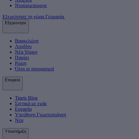
Ντούισμπουργκ
Εξερεύνησε τη χώρα Γερμανία
Εξερεύνησε
Βαρκελώνη
Λονδίνο
Νέα Υόρκη
Παρίσι
Ρώμη
Όλοι οι προορισμοί
Εταιρεία
Tiqets Βlog
Σχετικά με εμάς
Εργασία
Υπεύθυνη Γνωστοποίηση
Νέα
Υποστήριξη