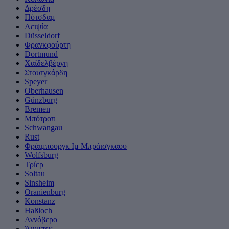
Δρέσδη
Πότσδαμ
Λειψία
Düsseldorf
Φρανκφούρτη
Dortmund
Χαϊδελβέργη
Στουτγκάρδη
Speyer
Oberhausen
Günzburg
Bremen
Μπότροπ
Schwangau
Rust
Φράιμπουργκ Ιμ Μπράισγκαου
Wolfsburg
Τρίερ
Soltau
Sinsheim
Oranienburg
Konstanz
Haßloch
Αννόβερο
Άινμπεκ