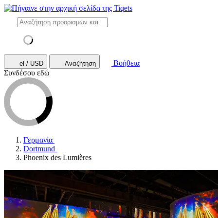
Βοήθεια
el / USD
Αναζήτηση
Συνδέσου εδώ
Γερμανία
Dortmund
Phoenix des Lumières