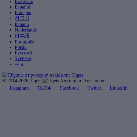
Ελληνικά
Español
Français
한국어
Italiano
Nederlands
日本語
Português
Polski
Русский
Svenska
中文
© 2014-2026 Tiqets
Amsterdam
Instagram
TikTok
Facebook
Twitter
LinkedIn