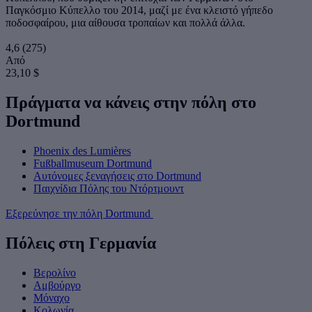
Παγκόσμιο Κύπελλο του 2014, μαζί με ένα κλειστό γήπεδο
ποδοσφαίρου, μια αίθουσα τροπαίων και πολλά άλλα.
4,6
(275)
Από
23,10 $
Πράγματα να κάνεις στην πόλη στο
Dortmund
Phoenix des Lumières
Fußballmuseum Dortmund
Αυτόνομες ξεναγήσεις στο Dortmund
Παιχνίδια Πόλης του Ντόρτμουντ
Εξερεύνησε την πόλη Dortmund
Πόλεις στη Γερμανία
Βερολίνο
Αμβούργο
Μόναχο
Κολωνία