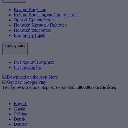
Κέντρο Βοήθειας
Κέντρο Βοήθειας για Προμηθευτές
Όροι & Προϋποθέσεις
Πολιτική Κριτικών Πελατών
Πολιτική απορρήτου
Εφαρμογή Tiqets
Συνεργασίες
Γίνε προμηθευτής μας
Γίνε Διανομέας
Την έχουν κατεβάσει περισσότεροι από
5.000.000 ταξιδιώτες
English
Català
Čeština
Dansk
Deutsch