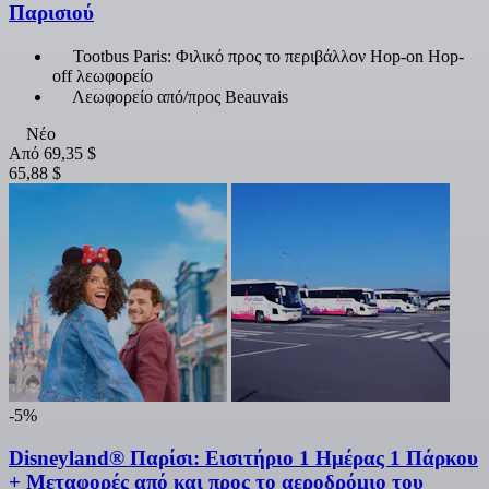
Παρισιού
Tootbus Paris: Φιλικό προς το περιβάλλον Hop-on Hop-
off λεωφορείο
Λεωφορείο από/προς Beauvais
Νέο
Από
69,35 $
65,88 $
-5%
Disneyland® Παρίσι: Εισιτήριο 1 Ημέρας 1 Πάρκου
+ Μεταφορές από και προς το αεροδρόμιο του