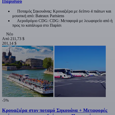
Παρισιού
Ποταμός Σηκουάνας: Κρουαζιέρα με δείπνο 4 πιάτων και
μουσική από: Bateaux Parisiens
Αεροδρόμιο CDG: CDG: Μεταφορά με λεωφορείο από ή
προς το κατάλυμα στο Παρίσι
Νέο
Από
211,73 $
201,14 $
-5%
Κρουαζιέρα στον ποταμό Σηκουάνα + Μεταφορές