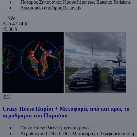
Ποταμός Σηκουάνας: Κρουαζιέρα έως Bateaux Parisiens
Λεωφορείο από/προς Beauvais
Νέο
Από
47,74 $
45,36 $
-5%
Crazy Horse Παρίσι + Μεταφορές από και προς το
αεροδρόμιο του Παρισιού
Crazy Horse Paris: Εμφάνιση μόνο
Αεροδρόμιο CDG: CDG: Μεταφορά με λεωφορείο από ή