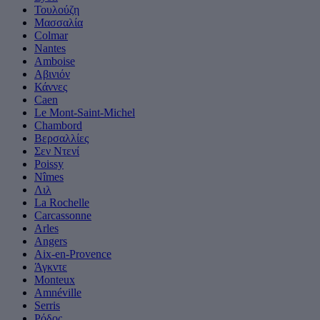
Τουλούζη
Μασσαλία
Colmar
Nantes
Amboise
Αβινιόν
Κάννες
Caen
Le Mont-Saint-Michel
Chambord
Βερσαλλίες
Σεν Ντενί
Poissy
Nîmes
Λιλ
La Rochelle
Carcassonne
Arles
Angers
Aix-en-Provence
Άγκντε
Monteux
Amnéville
Serris
Ρόδος