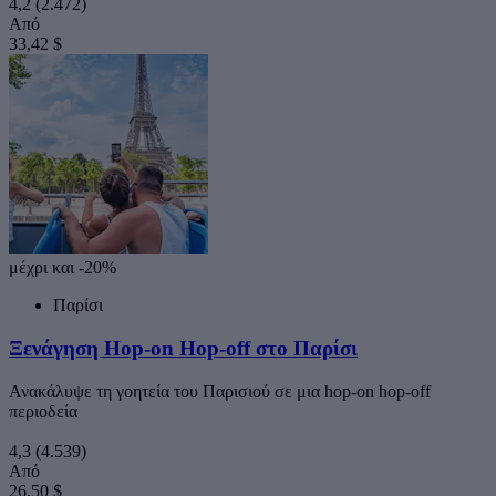
4,2
(2.472)
Από
33,42 $
μέχρι και -20%
Παρίσι
Ξενάγηση Hop-on Hop-off στο Παρίσι
Ανακάλυψε τη γοητεία του Παρισιού σε μια hop-on hop-off
περιοδεία
4,3
(4.539)
Από
26,50 $