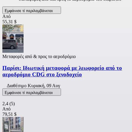
Εμφάνισε τί περιλαμβάνεται
Από
55,31 $
Μεταφορές από & προς το αεροδρόμιο
Παρίσι: Ιδιωτική μεταφορά με λεωφορείο από το
αεροδρόμιο CDG στο ξενοδοχείο
Διαθέσιμο
Κυριακή, 09 Αυγ
Εμφάνισε τί περιλαμβάνεται
2,4
(5)
Από
79,51 $