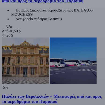
από και προς το αεροδρόμιο του Παρισιού
Ποταμός Σηκουάνας: Κρουαζιέρα έως BATEAUX-
MOUCHES®
Λεωφορείο από/προς Beauvais
Νέο
Από
46,59 $
44,26 $
-5%
Παλάτι των Βερσαλλιών + Μεταφορές από και προς
το αεροδρόμιο του Παρισιού