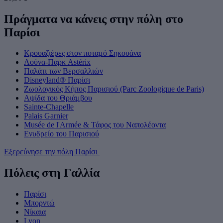
Πράγματα να κάνεις στην πόλη στο
Παρίσι
Κρουαζιέρες στον ποταμό Σηκουάνα
Λούνα-Παρκ Astérix
Παλάτι των Βερσαλλιών
Disneyland® Παρίσι
Ζωολογικός Κήπος Παρισιού (Parc Zoologique de Paris)
Αψίδα του Θριάμβου
Sainte-Chapelle
Palais Garnier
Musée de l'Armée & Τάφος του Ναπολέοντα
Ενυδρείο του Παρισιού
Εξερεύνησε την πόλη Παρίσι
Πόλεις στη Γαλλία
Παρίσι
Μπορντώ
Νίκαια
Lyon