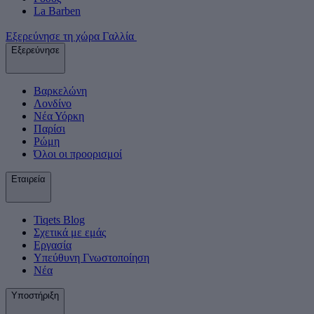
La Barben
Εξερεύνησε τη χώρα Γαλλία
Εξερεύνησε
Βαρκελώνη
Λονδίνο
Νέα Υόρκη
Παρίσι
Ρώμη
Όλοι οι προορισμοί
Εταιρεία
Tiqets Βlog
Σχετικά με εμάς
Εργασία
Υπεύθυνη Γνωστοποίηση
Νέα
Υποστήριξη