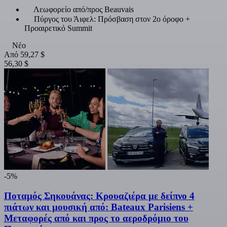
Λεωφορείο από/προς Beauvais
Πύργος του Άιφελ: Πρόσβαση στον 2ο όροφο +
Προαιρετικό Summit
Νέο
Από
59,27 $
56,30 $
-5%
Ποταμός Σηκουάνας: Κρουαζιέρα με δείπνο 4
πιάτων και μουσική από: Bateaux Parisiens +
Μεταφορές από και προς το αεροδρόμιο του