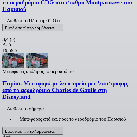
το αεροδρόμιο CDG στο σταθμό Montparnasse του
Παρισιού
Διαθέσιμο
Πέμπτη, 01 Οκτ
Εμφάνισε τί περιλαμβάνεται
3,4
(5)
Από
19,59 $
Μεταφορές από/προς το αεροδρόμιο
Παρίσι: Μεταφορά με λεωφορείο μετ 'επιστροφής
από το αεροδρόμιο Charles de Gaulle στη
Disneyland
Διαθέσιμο σήμερα
Μεταφορές από και προς το αεροδρόμιο του Παρισιού
Εμφάνισε τί περιλαμβάνεται