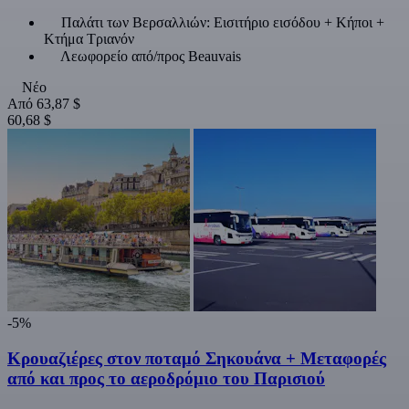
Παλάτι των Βερσαλλιών: Εισιτήριο εισόδου + Κήποι +
Κτήμα Τριανόν
Λεωφορείο από/προς Beauvais
Νέο
Από
63,87 $
60,68 $
-5%
Κρουαζιέρες στον ποταμό Σηκουάνα + Μεταφορές
από και προς το αεροδρόμιο του Παρισιού