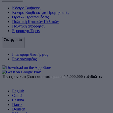
Κέντρο Βοήθειας
Κέντρο Βοήθειας για Προμηθευτές
Όροι & Προϋποθέσεις
Πολιτική Κριτικών Πελατών
Πολιτική απορρήτου
Εφαρμογή Tiqets
Συνεργασίες
Γίνε προμηθευτής μας
Γίνε Διανομέας
Την έχουν κατεβάσει περισσότεροι από
5.000.000 ταξιδιώτες
English
Català
Čeština
Dansk
Deutsch