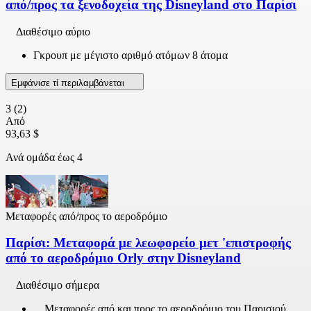
από/προς τα ξενοδοχεία της Disneyland στο Παρίσι
Διαθέσιμο αύριο
Γκρουπ με μέγιστο αριθμό ατόμων 8 άτομα
Εμφάνισε τί περιλαμβάνεται
3
(2)
Από
93,63 $
Ανά ομάδα έως 4
Μεταφορές από/προς το αεροδρόμιο
Παρίσι: Μεταφορά με λεωφορείο μετ 'επιστροφής
από το αεροδρόμιο Orly στην Disneyland
Διαθέσιμο σήμερα
Μεταφορές από και προς το αεροδρόμιο του Παρισιού