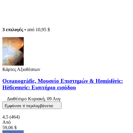
3 επιλογές
• από
10,95 $
Κάρτες Αξιοθέατων
Oceanogràfic, Μουσείο Επιστημών & Hemisfèric:
Hèficemric: Εισιτήριο εισόδου
Διαθέσιμο
Κυριακή, 09 Αυγ
Εμφάνισε τί περιλαμβάνεται
4,5
(464)
Από
59,06 $