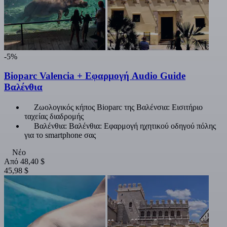
-5%
Bioparc Valencia + Εφαρμογή Audio Guide
Βαλένθια
Ζωολογικός κήπος Bioparc της Βαλένσια: Εισιτήριο
ταχείας διαδρομής
Βαλένθια: Βαλένθια: Εφαρμογή ηχητικού οδηγού πόλης
για το smartphone σας
Νέο
Από
48,40 $
45,98 $