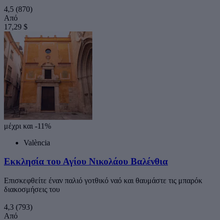
4,5
(870)
Από
17,29 $
μέχρι και -11%
València
Εκκλησία του Αγίου Νικολάου Βαλένθια
Επισκεφθείτε έναν παλιό γοτθικό ναό και θαυμάστε τις μπαρόκ
διακοσμήσεις του
4,3
(793)
Από