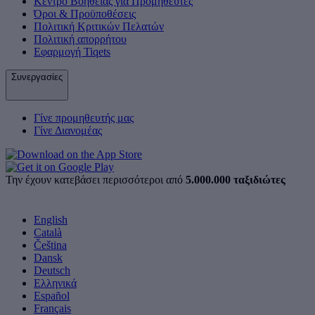
Κέντρο Βοήθειας για Προμηθευτές
Όροι & Προϋποθέσεις
Πολιτική Κριτικών Πελατών
Πολιτική απορρήτου
Εφαρμογή Tiqets
Συνεργασίες
Γίνε προμηθευτής μας
Γίνε Διανομέας
Την έχουν κατεβάσει περισσότεροι από
5.000.000 ταξιδιώτες
English
Català
Čeština
Dansk
Deutsch
Ελληνικά
Español
Français