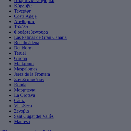
Πάλμα ντε Μαγιόρκα
Κόρδοβα
Τενερίφη
Costa Adeje
Λανθαρότε
Τολέδο
Φουέρτεβεντουρα
Las Palmas de Gran Canaria
Benalmádena
Benidorm
Teruel
Girona
Μπιλμπάο
Maspalomas
Jerez de la Frontera
Σαν Σεμπαστιάν
Ronda
Μαρμπέγια
La Orotava
Cádiz
Vila-Seca
Σεγόβια
Sant Cugat del Vallès
Manresa