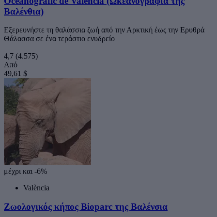
Oceanogràfic de Valencia (Ωκεανογραφία της
Βαλένθια)
Εξερευνήστε τη θαλάσσια ζωή από την Αρκτική έως την Ερυθρά
Θάλασσα σε ένα τεράστιο ενυδρείο
4,7
(4.575)
Από
49,61 $
μέχρι και -6%
València
Ζωολογικός κήπος Bioparc της Βαλένσια