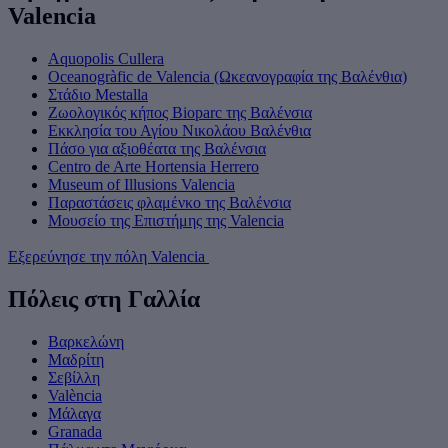
Valencia
Aquopolis Cullera
Oceanogràfic de Valencia (Ωκεανογραφία της Βαλένθια)
Στάδιο Mestalla
Ζωολογικός κήπος Bioparc της Βαλένσια
Εκκλησία του Αγίου Νικολάου Βαλένθια
Πάσο για αξιοθέατα της Βαλένσια
Centro de Arte Hortensia Herrero
Museum of Illusions Valencia
Παραστάσεις φλαμένκο της Βαλένσια
Μουσείο της Επιστήμης της Valencia
Εξερεύνησε την πόλη Valencia
Πόλεις στη Γαλλία
Βαρκελώνη
Μαδρίτη
Σεβίλλη
València
Μάλαγα
Granada