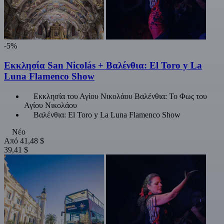
-5%
Εκκλησία San Nicolás + Βαλένθια: El Toro y La
Luna Flamenco Show
Εκκλησία του Αγίου Νικολάου Βαλένθια: Το Φως του
Αγίου Νικολάου
Βαλένθια: El Toro y La Luna Flamenco Show
Νέο
Από
41,48 $
39,41 $