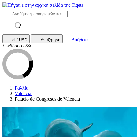
Βοήθεια
el / USD
Αναζήτηση
Συνδέσου εδώ
Γαλλία
Valencia
Palacio de Congresos de Valencia