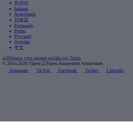
한국어
Italiano
Nederlands
日本語
Português
Polski
Русский
Svenska
中文
© 2014-2026 Tiqets
Amsterdam
Instagram
TikTok
Facebook
Twitter
LinkedIn