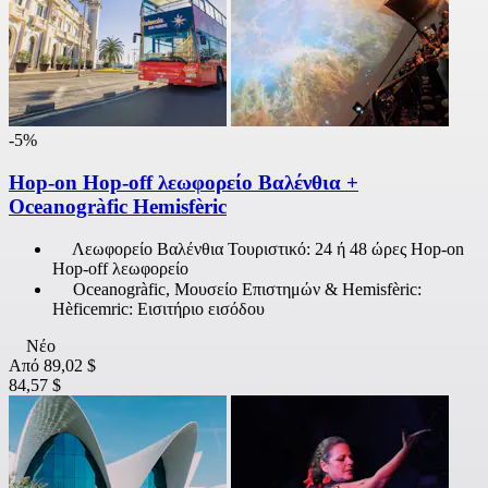
-5%
Hop-on Hop-off λεωφορείο Βαλένθια +
Oceanogràfic Hemisfèric
Λεωφορείο Βαλένθια Τουριστικό: 24 ή 48 ώρες Hop-on
Hop-off λεωφορείο
Oceanogràfic, Μουσείο Επιστημών & Hemisfèric:
Hèficemric: Εισιτήριο εισόδου
Νέο
Από
89,02 $
84,57 $