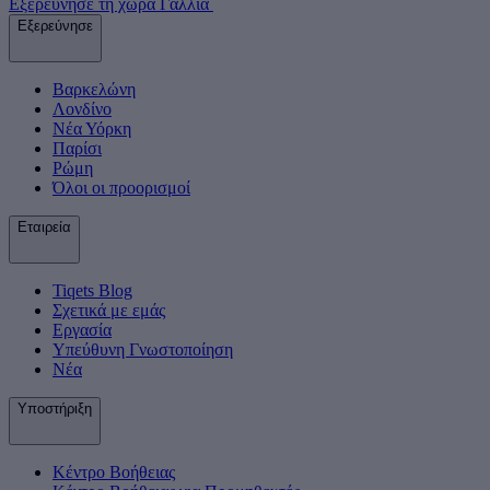
Εξερεύνησε τη χώρα Γαλλία
Εξερεύνησε
Βαρκελώνη
Λονδίνο
Νέα Υόρκη
Παρίσι
Ρώμη
Όλοι οι προορισμοί
Εταιρεία
Tiqets Βlog
Σχετικά με εμάς
Εργασία
Υπεύθυνη Γνωστοποίηση
Νέα
Υποστήριξη
Κέντρο Βοήθειας