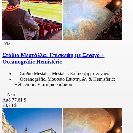
-5%
Στάδιο Μεστάλλα: Επίσκεψη με Ξεναγό +
Oceanogràfic Hemisfèric
Στάδιο Mestalla: Mestalla: Επίσκεψη με ξεναγό
Oceanogràfic, Μουσείο Επιστημών & Hemisfèric:
Hèficemric: Εισιτήριο εισόδου
Νέο
Από
77,61 $
73,73 $