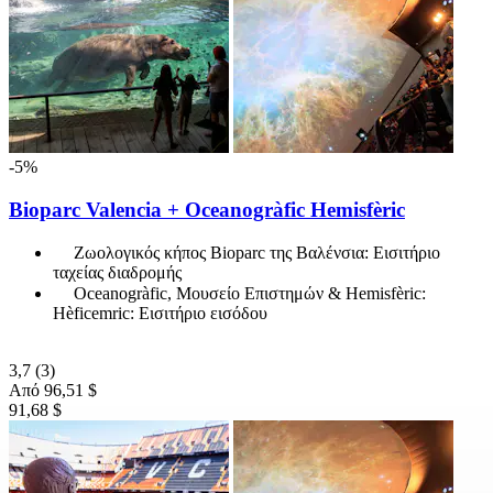
-5%
Bioparc Valencia + Oceanogràfic Hemisfèric
Ζωολογικός κήπος Bioparc της Βαλένσια: Εισιτήριο
ταχείας διαδρομής
Oceanogràfic, Μουσείο Επιστημών & Hemisfèric:
Hèficemric: Εισιτήριο εισόδου
3,7
(3)
Από
96,51 $
91,68 $