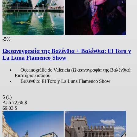
-5%
Ωκεανογραφία της Βαλένθια + Βαλένθια: El Toro y
La Luna Flamenco Show
Oceanogràfic de Valencia (Ωκεανογραφία της Βαλένθια):
Εισιτήριο εισόδου
Βαλένθια: El Toro y La Luna Flamenco Show
5
(1)
Από
72,66 $
69,03 $