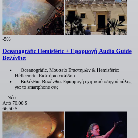
-5%
Oceanogràfic Hemisfèric + Εφαρμογή Audio Guide
Βαλένθια
Oceanogràfic, Μουσείο Επιστημών & Hemisfèric:
Hèficemric: Εισιτήριο εισόδου
Βαλένθια: Βαλένθια: Εφαρμογή ηχητικού οδηγού πόλης
για το smartphone σας
Νέο
Από
70,00 $
66,50 $