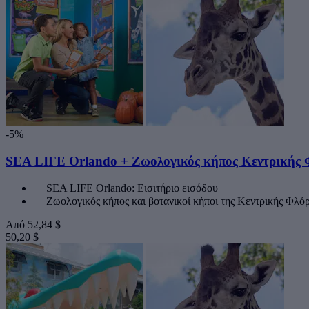
-5%
SEA LIFE Orlando + Ζωολογικός κήπος Κεντρικής 
SEA LIFE Orlando: Εισιτήριο εισόδου
Ζωολογικός κήπος και βοτανικοί κήποι της Κεντρικής Φλόρ
Από
52,84 $
50,20 $