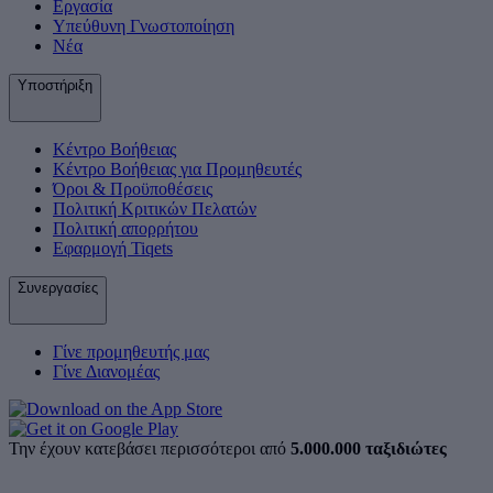
Εργασία
Υπεύθυνη Γνωστοποίηση
Νέα
Υποστήριξη
Κέντρο Βοήθειας
Κέντρο Βοήθειας για Προμηθευτές
Όροι & Προϋποθέσεις
Πολιτική Κριτικών Πελατών
Πολιτική απορρήτου
Εφαρμογή Tiqets
Συνεργασίες
Γίνε προμηθευτής μας
Γίνε Διανομέας
Την έχουν κατεβάσει περισσότεροι από
5.000.000 ταξιδιώτες