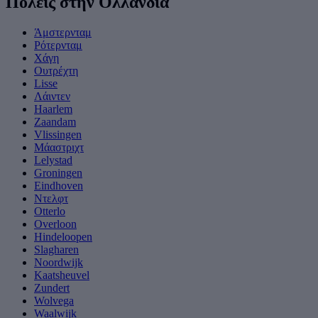
Πόλεις στην Ολλανδία
Άμστερνταμ
Ρότερνταμ
Χάγη
Ουτρέχτη
Lisse
Λάιντεν
Haarlem
Zaandam
Vlissingen
Μάαστριχτ
Lelystad
Groningen
Eindhoven
Ντελφτ
Otterlo
Overloon
Hindeloopen
Slagharen
Noordwijk
Kaatsheuvel
Zundert
Wolvega
Waalwijk