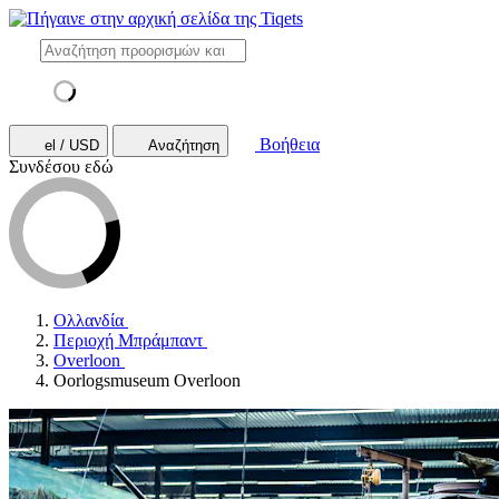
Βοήθεια
el / USD
Αναζήτηση
Συνδέσου εδώ
Ολλανδία
Περιοχή Μπράμπαντ
Overloon
Oorlogsmuseum Overloon