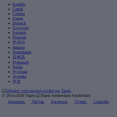
English
Català
Čeština
Dansk
Deutsch
Ελληνικά
Español
Français
한국어
Italiano
Nederlands
日本語
Português
Polski
Русский
Svenska
中文
© 2014-2026 Tiqets
Amsterdam
Instagram
TikTok
Facebook
Twitter
LinkedIn