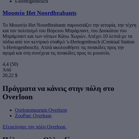
s-Hertogenbosch
Μουσείο Het Noordbrabants
Το Μουσείο Het Noordbrabants παρουσιάζει την ιστορία, την τέχνη
και τον πολιτισμό του Βόρειου Μπράμπαντ, του Δουκάτου του
Μπράμπαντ και των νότιων Κάτω Χωρών. Απέχει 10 λεπτά με τα
πόδια από τον κεντρικό σταθμό 's-Hertogenbosch (Centraal Station
's-Hertogenbosch). Απλά ακολουθήστε τις πινακίδες προς την
αγορά και στη συνέχεια τις πινακίδες προς το μουσείο.
4,4
(50)
Από
20,22 $
Πράγματα να κάνεις στην πόλη στο
Overloon
Oorlogsmuseum Overloon
ZooParc Overloon
Εξερεύνησε την πόλη Overloon