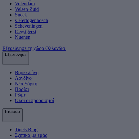
Volendam
Velsen-Zuid
Sneek
s-Hertogenbosch
Scheveningen
Oegstgeest
Nuenen
Εξερεύνησε τη χώρα Ολλανδία
Εξερεύνησε
Βαρκελώνη
Λονδίνο
Νέα Υόρκη
Παρίσι
Ρώμη
Όλοι οι προορισμοί
Εταιρεία
Tiqets Βlog
Σχετικά με εμάς