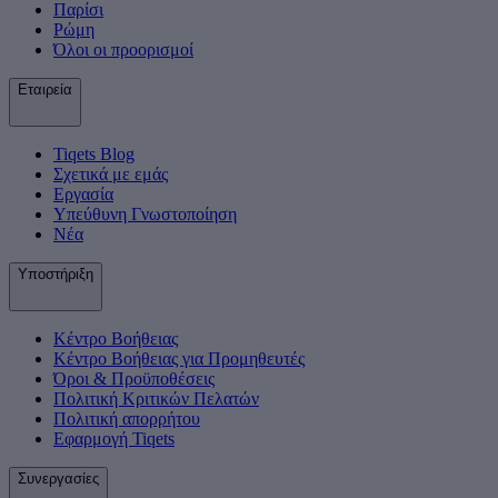
Παρίσι
Ρώμη
Όλοι οι προορισμοί
Εταιρεία
Tiqets Βlog
Σχετικά με εμάς
Εργασία
Υπεύθυνη Γνωστοποίηση
Νέα
Υποστήριξη
Κέντρο Βοήθειας
Κέντρο Βοήθειας για Προμηθευτές
Όροι & Προϋποθέσεις
Πολιτική Κριτικών Πελατών
Πολιτική απορρήτου
Εφαρμογή Tiqets
Συνεργασίες