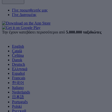
Γίνε προμηθευτής μας
Γίνε Διανομέας
Την έχουν κατεβάσει περισσότεροι από
5.000.000 ταξιδιώτες
English
Català
Čeština
Dansk
Deutsch
Ελληνικά
Español
Français
한국어
Italiano
Nederlands
日本語
Português
Polski
Русский