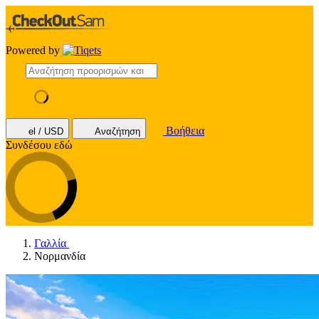
Powered by
Βοήθεια
el / USD
Αναζήτηση
Συνδέσου εδώ
Γαλλία
Νορμανδία