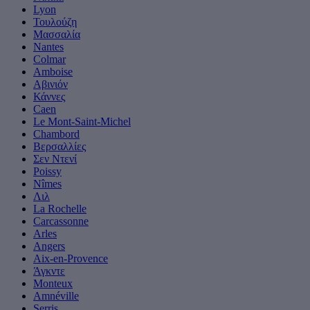
Lyon
Τουλούζη
Μασσαλία
Nantes
Colmar
Amboise
Αβινιόν
Κάννες
Caen
Le Mont-Saint-Michel
Chambord
Βερσαλλίες
Σεν Ντενί
Poissy
Nîmes
Λιλ
La Rochelle
Carcassonne
Arles
Angers
Aix-en-Provence
Άγκντε
Monteux
Amnéville
Serris