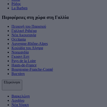
Ρόδος
La Barben
Περιφέρειες στη χώρα στη Γαλλία
Περιοχή του Παρισιού
Γαλλική Ριβιέρα
Νέα Ακουιτανία
Occitania
Auvergne-Rhône-Alpes
Κοιλάδα του Λίγηρα
Νορμανδία
Γκραντ Εστ
Pays de la Loire
Hauts-de-France
Bourgogne-Franche-Comté
Βρετάνη
Εξερεύνησε
Βαρκελώνη
Λονδίνο
Νέα Υόρκη