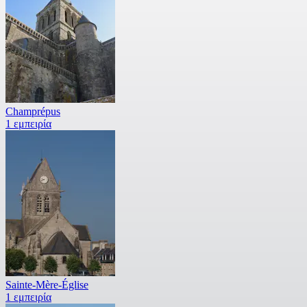
Champrépus
1 εμπειρία
Sainte-Mère-Église
1 εμπειρία