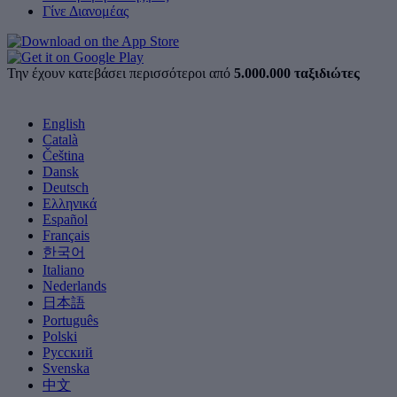
Γίνε Διανομέας
Την έχουν κατεβάσει περισσότεροι από
5.000.000 ταξιδιώτες
English
Català
Čeština
Dansk
Deutsch
Ελληνικά
Español
Français
한국어
Italiano
Nederlands
日本語
Português
Polski
Русский
Svenska
中文