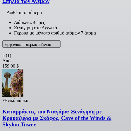
Σπηλιά των Ανέμων
Διαθέσιμο σήμερα
Διάρκεια: 4ώρες
Ξενάγηση στα Αγγλικά
Γκρουπ με μέγιστο αριθμό ατόμων 7 άτομα
Εμφάνισε τί περιλαμβάνεται
5
(1)
Από
159,00 $
Εθνικά πάρκα
Καταρράκτες του Νιαγάρα: Ξενάγηση με
Κρουαζιέρα με Σκάφος, Cave of the Winds &
Skylon Tower