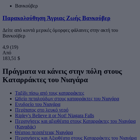
Βανκούβερ
Παρακολούθηση Άγριας Ζωής Βανκούβερ
Δείτε από κοντά μερικές όμορφες φάλαινες στην ακτή του
Βανκούβερ
4,9
(19)
Από
183,51 $
Πράγματα να κάνεις στην πόλη στους
Καταρράκτες του Νιαγάρα
Ταξίδι πίσω από τους καταρράκτες
Ωδείο πεταλούδων στους καταρράκτες του Νιαγάρα
Ενυδρείο του Νιαγάρα
Περίπατος στο λευκό νερό
Ripley's Believe it or Not! Niagara Falls
Περιηγήσεις και αξιοθέατα στους Καταρράκτες του Νιαγάρα
(Καναδάς)
Θέατρο περιπέτειας Νιαγάρα
Περιηγήσεις και Αξιοθέατα στους Καταρράκτες του Νιαγάρα