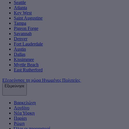
Seattle
Atlanta
Key West
Saint Augustine
Tampa
Pigeon Forge
Savannah
Denver
Fort Lauderdale
Austin
Dallas
Kissimmee
Myrtle Beach
East Rutherford
Εξερεύνησε τη χώρα Ηνωμένες Πολιτείες
Εξερεύνησε
Βαρκελώνη
Λονδίνο
Νέα Υόρκη
Παρίσι
Ρώμη
Όλοι οι προορισμοί