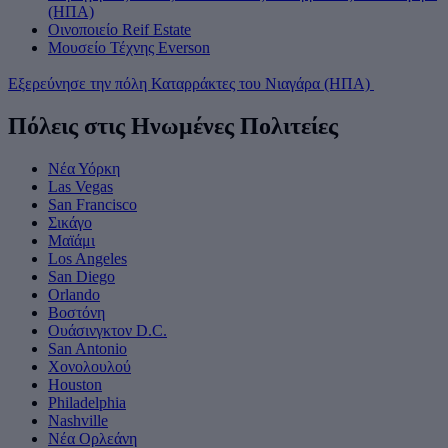
(ΗΠΑ)
Οινοποιείο Reif Estate
Μουσείο Τέχνης Everson
Εξερεύνησε την πόλη Καταρράκτες του Νιαγάρα (ΗΠΑ)
Πόλεις στις Ηνωμένες Πολιτείες
Νέα Υόρκη
Las Vegas
San Francisco
Σικάγο
Μαϊάμι
Los Angeles
San Diego
Orlando
Βοστόνη
Ουάσινγκτον D.C.
San Antonio
Χονολουλού
Houston
Philadelphia
Nashville
Νέα Ορλεάνη