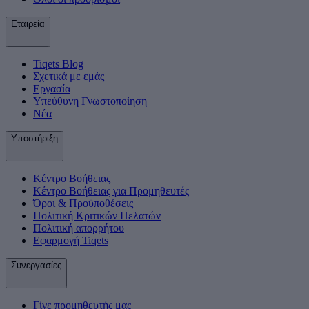
Εταιρεία
Tiqets Βlog
Σχετικά με εμάς
Εργασία
Υπεύθυνη Γνωστοποίηση
Νέα
Υποστήριξη
Κέντρο Βοήθειας
Κέντρο Βοήθειας για Προμηθευτές
Όροι & Προϋποθέσεις
Πολιτική Κριτικών Πελατών
Πολιτική απορρήτου
Εφαρμογή Tiqets
Συνεργασίες
Γίνε προμηθευτής μας