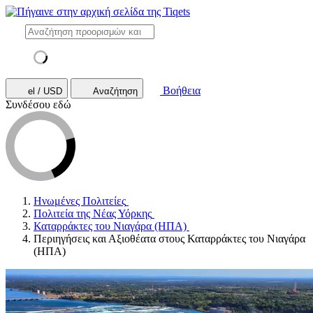
Βοήθεια
el / USD
Αναζήτηση
Συνδέσου εδώ
Ηνωμένες Πολιτείες
Πολιτεία της Νέας Υόρκης
Καταρράκτες του Νιαγάρα (ΗΠΑ)
Περιηγήσεις και Αξιοθέατα στους Καταρράκτες του Νιαγάρα
(ΗΠΑ)