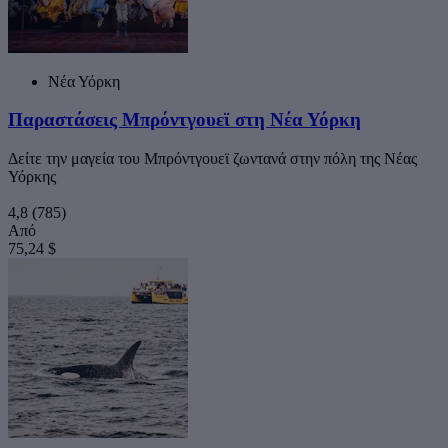
Νέα Υόρκη
Παραστάσεις Μπρόντγουεϊ στη Νέα Υόρκη
Δείτε την μαγεία του Μπρόντγουεϊ ζωντανά στην πόλη της Νέας
Υόρκης
4,8
(785)
Από
75,24 $