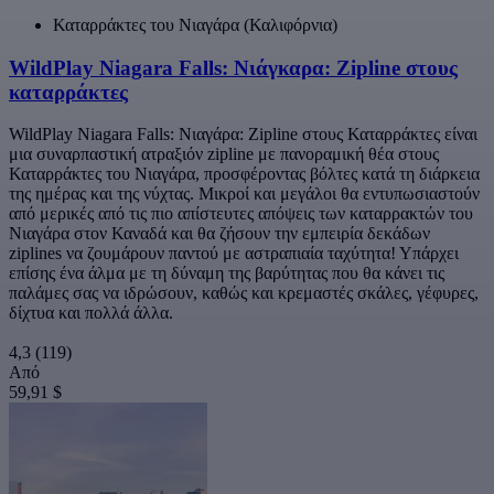
Καταρράκτες του Νιαγάρα (Καλιφόρνια)
WildPlay Niagara Falls: Νιάγκαρα: Zipline στους
καταρράκτες
WildPlay Niagara Falls: Νιαγάρα: Zipline στους Καταρράκτες είναι
μια συναρπαστική ατραξιόν zipline με πανοραμική θέα στους
Καταρράκτες του Νιαγάρα, προσφέροντας βόλτες κατά τη διάρκεια
της ημέρας και της νύχτας. Μικροί και μεγάλοι θα εντυπωσιαστούν
από μερικές από τις πιο απίστευτες απόψεις των καταρρακτών του
Νιαγάρα στον Καναδά και θα ζήσουν την εμπειρία δεκάδων
ziplines να ζουμάρουν παντού με αστραπιαία ταχύτητα! Υπάρχει
επίσης ένα άλμα με τη δύναμη της βαρύτητας που θα κάνει τις
παλάμες σας να ιδρώσουν, καθώς και κρεμαστές σκάλες, γέφυρες,
δίχτυα και πολλά άλλα.
4,3
(119)
Από
59,91 $