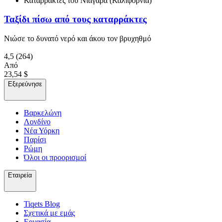
Καταρράκτες του Νιαγάρα (Καλιφόρνια)
Ταξίδι πίσω από τους καταρράκτες
Νιώσε το δυνατό νερό και άκου τον βρυχηθμό
4,5
(264)
Από
23,54 $
Εξερεύνησε
Βαρκελώνη
Λονδίνο
Νέα Υόρκη
Παρίσι
Ρώμη
Όλοι οι προορισμοί
Εταιρεία
Tiqets Βlog
Σχετικά με εμάς
Εργασία