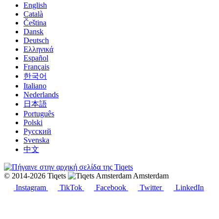
English
Català
Čeština
Dansk
Deutsch
Ελληνικά
Español
Français
한국어
Italiano
Nederlands
日本語
Português
Polski
Русский
Svenska
中文
© 2014-2026 Tiqets
Amsterdam
Instagram
TikTok
Facebook
Twitter
LinkedIn