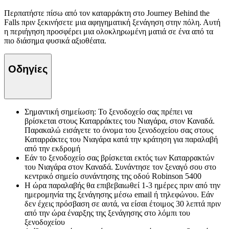
Περπατήστε πίσω από τον καταρράκτη στο Journey Behind the
Falls πριν ξεκινήσετε μια αφηγηματική ξενάγηση στην πόλη. Αυτή
η περιήγηση προσφέρει μια ολοκληρωμένη ματιά σε ένα από τα
πιο διάσημα φυσικά αξιοθέατα.
Οδηγίες
Σημαντική σημείωση: Το ξενοδοχείο σας πρέπει να
βρίσκεται στους Καταρράκτες του Νιαγάρα, στον Καναδά.
Παρακαλώ εισάγετε το όνομα του ξενοδοχείου σας στους
Καταρράκτες του Νιαγάρα κατά την κράτηση για παραλαβή
από την εκδρομή
Εάν το ξενοδοχείο σας βρίσκεται εκτός των Καταρρακτών
του Νιαγάρα στον Καναδά. Συνάντησε τον ξεναγό σου στο
κεντρικό σημείο συνάντησης της οδού Robinson 5400
Η ώρα παραλαβής θα επιβεβαιωθεί 1-3 ημέρες πριν από την
ημερομηνία της ξενάγησης μέσω email ή τηλεφώνου. Εάν
δεν έχεις πρόσβαση σε αυτά, να είσαι έτοιμος 30 λεπτά πριν
από την ώρα έναρξης της ξενάγησης στο λόμπι του
ξενοδοχείου