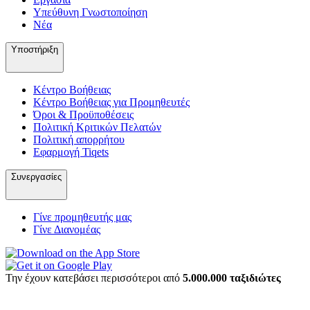
Υπεύθυνη Γνωστοποίηση
Νέα
Υποστήριξη
Κέντρο Βοήθειας
Κέντρο Βοήθειας για Προμηθευτές
Όροι & Προϋποθέσεις
Πολιτική Κριτικών Πελατών
Πολιτική απορρήτου
Εφαρμογή Tiqets
Συνεργασίες
Γίνε προμηθευτής μας
Γίνε Διανομέας
Την έχουν κατεβάσει περισσότεροι από
5.000.000 ταξιδιώτες