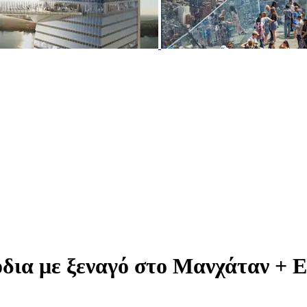
όδια με ξεναγό στο Μανχάταν + 