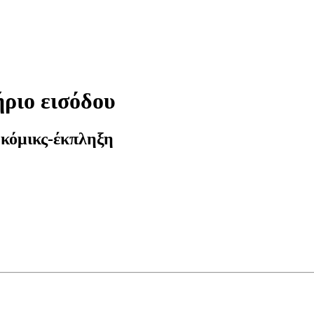
ριο εισόδου
 κόμικς-έκπληξη