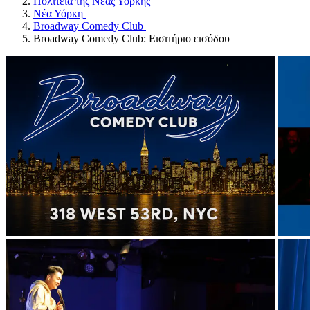
Πολιτεία της Νέας Υόρκης
Νέα Υόρκη
Broadway Comedy Club
Broadway Comedy Club: Εισιτήριο εισόδου