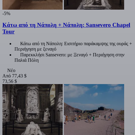
-5%
Κάτω από τη Νάπολη + Νάπολη: Sansevero Chapel
Tour
Κάτω από τη Νάπολη: Εισιτήριο παράκαμψης της ουράς +
Περιήγηση με ξεναγό
Παρεκκλήσι Sansevero: με Ξεναγό + Περιήγηση στην
Παλιά Πόλη
Νέο
Από
77,43 $
73,56 $