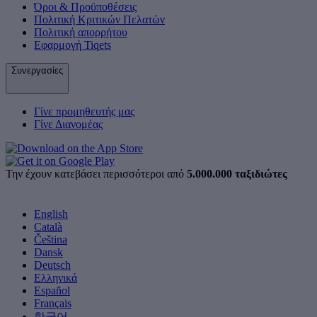
Όροι & Προϋποθέσεις
Πολιτική Κριτικών Πελατών
Πολιτική απορρήτου
Εφαρμογή Tiqets
Συνεργασίες
Γίνε προμηθευτής μας
Γίνε Διανομέας
Την έχουν κατεβάσει περισσότεροι από
5.000.000 ταξιδιώτες
English
Català
Čeština
Dansk
Deutsch
Ελληνικά
Español
Français
한국어