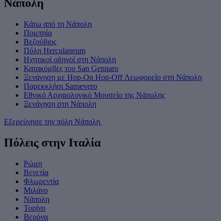
Νάπολη
Κάτω από τη Νάπολη
Πομπηία
Βεζούβιος
Πόλη Herculaneum
Ηχητικοί οδηγοί στη Νάπολη
Κατακόμβες του San Gennaro
Ξενάγηση με Hop-On Hop-Off Λεωφορείο στη Νάπολη
Παρεκκλήσι Sansevero
Εθνικό Αρχαιολογικό Μουσείο της Νάπολης
Ξενάγηση στη Νάπολη
Εξερεύνησε την πόλη Νάπολη
Πόλεις στην Ιταλία
Ρώμη
Βενετία
Φλωρεντία
Μιλάνο
Νάπολη
Τορίνο
Βερόνα