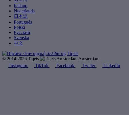
Italiano
Nederlands
日本語
Português
Polski
Русский
Svenska
中文
© 2014-2026 Tiqets
Amsterdam
Instagram
TikTok
Facebook
Twitter
LinkedIn