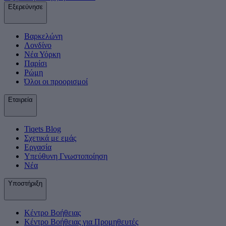
Εξερεύνησε
Βαρκελώνη
Λονδίνο
Νέα Υόρκη
Παρίσι
Ρώμη
Όλοι οι προορισμοί
Εταιρεία
Tiqets Βlog
Σχετικά με εμάς
Εργασία
Υπεύθυνη Γνωστοποίηση
Νέα
Υποστήριξη
Κέντρο Βοήθειας
Κέντρο Βοήθειας για Προμηθευτές