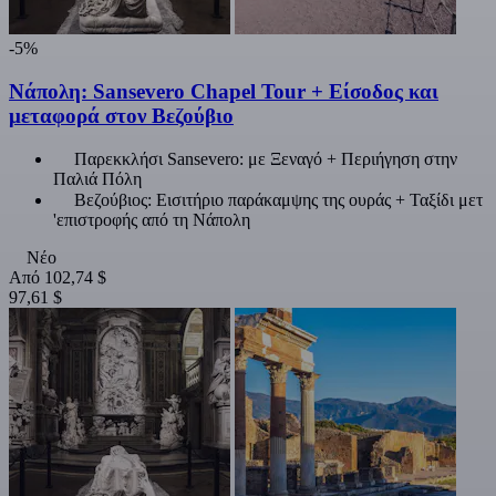
-5%
Νάπολη: Sansevero Chapel Tour + Είσοδος και
μεταφορά στον Βεζούβιο
Παρεκκλήσι Sansevero: με Ξεναγό + Περιήγηση στην
Παλιά Πόλη
Βεζούβιος: Εισιτήριο παράκαμψης της ουράς + Ταξίδι μετ
'επιστροφής από τη Νάπολη
Νέο
Από
102,74 $
97,61 $