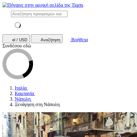
Βοήθεια
el / USD
Αναζήτηση
Συνδέσου εδώ
Ιταλία
Καμπανία
Νάπολη
Ξενάγηση στη Νάπολη