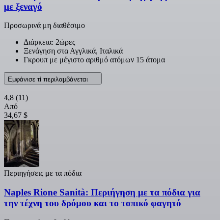
με ξεναγό
Προσωρινά μη διαθέσιμο
Διάρκεια: 2ώρες
Ξενάγηση στα Αγγλικά, Ιταλικά
Γκρουπ με μέγιστο αριθμό ατόμων 15 άτομα
Εμφάνισε τί περιλαμβάνεται
4,8
(11)
Από
34,67 $
Περιηγήσεις με τα πόδια
Naples Rione Sanità: Περιήγηση με τα πόδια για
την τέχνη του δρόμου και το τοπικό φαγητό