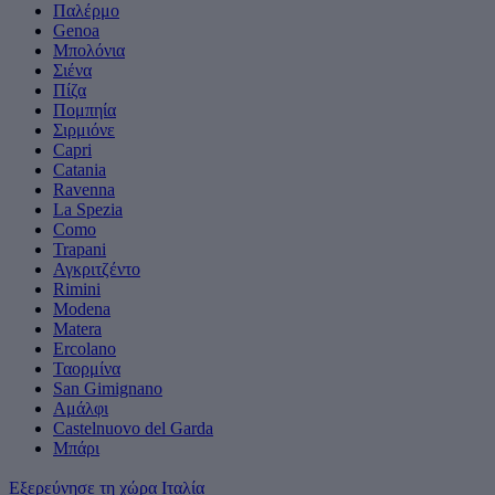
Παλέρμο
Genoa
Μπολόνια
Σιένα
Πίζα
Πομπηία
Σιρμιόνε
Capri
Catania
Ravenna
La Spezia
Como
Trapani
Αγκριτζέντο
Rimini
Modena
Matera
Ercolano
Ταορμίνα
San Gimignano
Αμάλφι
Castelnuovo del Garda
Μπάρι
Εξερεύνησε τη χώρα Ιταλία