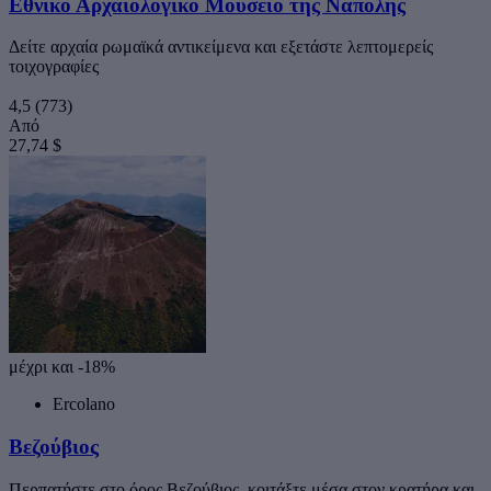
Εθνικό Αρχαιολογικό Μουσείο της Νάπολης
Δείτε αρχαία ρωμαϊκά αντικείμενα και εξετάστε λεπτομερείς
τοιχογραφίες
4,5
(773)
Από
27,74 $
μέχρι και -18%
Ercolano
Βεζούβιος
Περπατήστε στο όρος Βεζούβιος, κοιτάξτε μέσα στον κρατήρα και